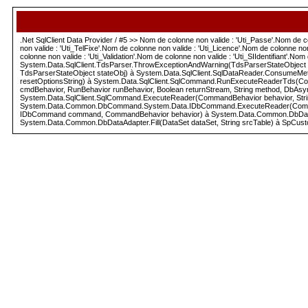
.Net SqlClient Data Provider / #5 >> Nom de colonne non valide : 'Uti_Passe'.Nom de co
non valide : 'Uti_TelFixe'.Nom de colonne non valide : 'Uti_Licence'.Nom de colonne n
colonne non valide : 'Uti_Validation'.Nom de colonne non valide : 'Uti_SIIdentifiant'.
System.Data.SqlClient.TdsParser.ThrowExceptionAndWarning(TdsParserStateObject 
TdsParserStateObject stateObj) à System.Data.SqlClient.SqlDataReader.ConsumeMet
resetOptionsString) à System.Data.SqlClient.SqlCommand.RunExecuteReaderTds(C
cmdBehavior, RunBehavior runBehavior, Boolean returnStream, String method, DbAs
System.Data.SqlClient.SqlCommand.ExecuteReader(CommandBehavior behavior, Str
System.Data.Common.DbCommand.System.Data.IDbCommand.ExecuteReader(CommandBehav
IDbCommand command, CommandBehavior behavior) à System.Data.Common.DbDataAda
System.Data.Common.DbDataAdapter.Fill(DataSet dataSet, String srcTable) à SpCusto