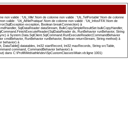
 non valide : 'Uti_Ville'.Nom de colonne non valide : 'Uti_TelPortable'.Nom de colonne
on valide : 'Uti_AthlePratique'.Nom de colonne non valide : 'Uti_InfosFFA'.Nom de
nError(SqlException exception, Boolean breakConnection) à
cmdHandler, SqlDataReader dataStream, BulkCopySimpleResultSet bulkCopyHandler,
SqlCommand.FinishExecuteReader(SqlDataReader ds, RunBehavior runBehavior, String
 async) à System.Data.SqlClient.SqlCommand.RunExecuteReader(CommandBehavior
 cmdBehavior, RunBehavior runBehavior, Boolean returnStream, String method) à
 behavior) à
Table[] datatables, Int32 startRecord, Int32 maxRecords, String srcTable,
bCommand command, CommandBehavior behavior) à
ut) dans C:\Profil\Web\athle\dev\SpCustomClasses\Main.vb:ligne 1001)