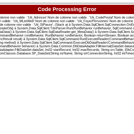
Code Processing Error
lonne non valide : 'Uti_Adresse'.Nom de colonne non valide : 'Uti_CodePostal'.Nom de colonne
on valide : 'Uti_MListWeb'.Nom de colonne non valide : 'Uti_FoyerPersonnes'.Nom de colonne n
Nom de colonne non valide : 'Uti_SIPasse'. (Stack at à System.Data.SqlClient.SqlConnection.O
stateObj) à System.Data.SqlClient.TdsParser.Run(RunBehavior runBehavior, SqlCommand 
aData() à System.Data.SqlClient.SqlDataReader.get_MetaData() à System.Data.SqlClient.
ommandBehavior cmdBehavior, RunBehavior runBehavior, Boolean returnStream, Boolean
yncResult result) à System.Data.SqlClient.SqlCommand.RunExecuteReader(CommandBehavior
ing method) à System.Data.SqlClient.SqlCommand.ExecuteDbDataReader(CommandBehavior
ior behavior) à System.Data.Common.DbDataAdapter.FillInternal(DataSet dataset, Data
pter.Fill(DataSet dataSet, Int32 startRecord, Int32 maxRecords, String srcTable, ID
mClasses.Database.SP_DataSet(String strName, String strConnectionString, Int32 intTimeo