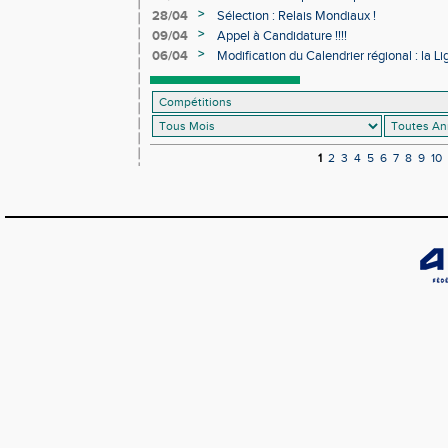
>
28/04
Sélection : Relais Mondiaux !
>
09/04
Appel à Candidature !!!!
>
06/04
Modification du Calendrier régional : la 
1
2
3
4
5
6
7
8
9
10