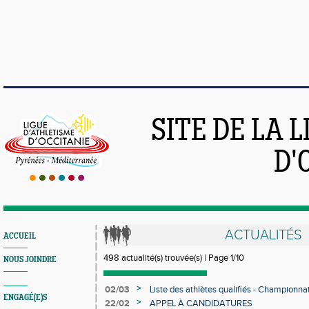
SITE DE LA 
D'
ACTUALITÉS
ACCUEIL
498 actualité(s) trouvée(s) | Page 1/10
NOUS JOINDRE
>
02/03
Liste des athlètes qualifiés - Championn
ENGAGÉ(E)S
Individuels en salle
>
22/02
APPEL À CANDIDATURES