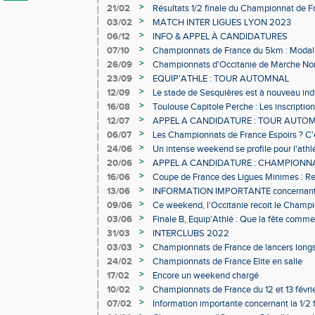
>
21/02
Résultats 1/2 finale du Championnat de F
>
03/02
MATCH INTER LIGUES LYON 2023
>
06/12
INFO & APPEL À CANDIDATURES
>
07/10
Championnats de France du 5km : Modalité
Open
>
26/09
Championnats d'Occitanie de Marche Nordi
>
23/09
EQUIP'ATHLE : TOUR AUTOMNAL
>
12/09
Le stade de Sesquières est à nouveau ind
>
16/08
Toulouse Capitole Perche : Les inscription
>
12/07
APPEL A CANDIDATURE : TOUR AUTOM
>
06/07
Les Championnats de France Espoirs ? C'
>
24/06
Un intense weekend se profile pour l'athl
>
20/06
APPEL A CANDIDATURE : CHAMPIONNA
>
16/06
Coupe de France des Ligues Minimes : Re
>
13/06
INFORMATION IMPORTANTE concernant l
d'Or à Castres le 19 Juin 2022
>
09/06
Ce weekend, l'Occitanie recoit le Champ
Montagne 2022 !
>
03/06
Finale B, Equip'Athlé : Que la fête comme
>
31/03
INTERCLUBS 2022
>
03/03
Championnats de France de lancers long
>
24/02
Championnats de France Elite en salle
>
17/02
Encore un weekend chargé
>
10/02
Championnats de France du 12 et 13 févri
>
07/02
Information importante concernant la 1/2 