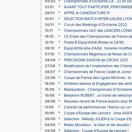
Rodez le 20 février 2022
>
04/02
Championnats d'Occitanie CA - JU en sal
février
>
31/01
AVANT TOUT PARTICIPER, PERFORMER
>
28/01
APPEL A CANDIDATURE !!!!
>
10/01
SELECTION MATCH INTER-LIGUES LYON
>
30/11
Circuit des Meetings d'Occitanie 2022
>
10/11
Championnats LAO des LANCERS LONG
>
19/10
1/2 finale des Championnats de France de
31/10/2021)
>
12/10
Finale B Equip'Athlé (Rodez le 24/10)
>
08/10
Equip'Athlé (site d'Albi) : horaires modifié
>
07/10
Championnats Régionaux de Relais de C
>
29/09
PRECISIONS SAISON de CROSS 2021
>
27/08
Modification de l'implantation des Champ
- Coupe des Spécialités du 19 Septembre 2
>
08/07
Championnats de France Cadet et Junior
>
22/06
Coupe de France des Ligues Minimes : la 
>
16/06
Athlètes retenus et Engagement des athlè
dimanche 20 juin 2021!!!
>
15/06
Restauration - Championnats D'Occitanie 
Carcassonne le 19 Juin 2021
>
10/06
Benjamin ROBERT : un ticket de sélection
>
08/06
Nouveau record de France espoirs pour 
>
11/05
Cocktail de performances ! Retour sur un
>
10/05
Coupe d'Europe des Lancers : Jona AIGO
>
05/05
Sélection : Mélody JULIEN à la Coupe d'
>
04/05
Relais Mondiaux : le bilan et les résulats !
>
03/05
Sélection : Coupe d'Europe de Lancers !