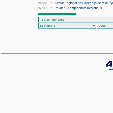
>
16/09
Circuit Régional des Meetings de Midi-Py
Rodez
>
12/09
Relais : Championnats Régionaux