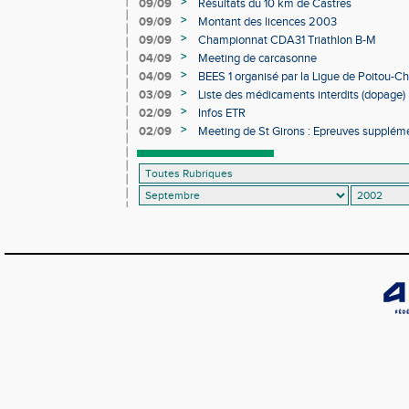
>
09/09
Résultats du 10 km de Castres
>
09/09
Montant des licences 2003
>
09/09
Championnat CDA31 Triathlon B-M
>
04/09
Meeting de carcasonne
>
04/09
BEES 1 organisé par la Ligue de Poitou-C
>
03/09
Liste des médicaments interdits (dopage)
>
02/09
Infos ETR
>
02/09
Meeting de St Girons : Epreuves supplém