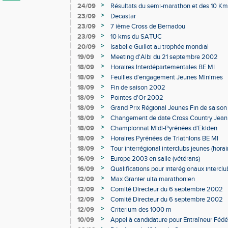
>
24/09
Résultats du semi-marathon et des 10 Km
>
23/09
Decastar
>
23/09
7 ième Cross de Bernadou
>
23/09
10 kms du SATUC
>
20/09
Isabelle Guillot au trophée mondial
>
19/09
Meeting d'Albi du 21 septembre 2002
>
18/09
Horaires Interdépartementales BE MI
>
18/09
Feuilles d'engagement Jeunes Minimes
>
18/09
Fin de saison 2002
>
18/09
Pointes d'Or 2002
>
18/09
Grand Prix Régional Jeunes Fin de saiso
>
18/09
Changement de date Cross Country Jean V
>
18/09
Championnat Midi-Pyrénées d'Ekiden
>
18/09
Horaires Pyrénées de Triathlons BE MI
>
18/09
Tour interrégional interclubs jeunes (horai
>
16/09
Europe 2003 en salle (vétérans)
>
16/09
Qualifications pour interégionaux intercl
>
12/09
Max Granier ulta marathonien
>
12/09
Comité Directeur du 6 septembre 2002
>
12/09
Comité Directeur du 6 septembre 2002
>
12/09
Criterium des 1000 m
>
10/09
Appel à candidature pour Entraîneur Fédé