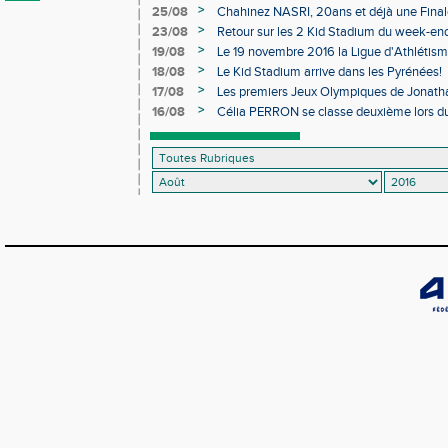
>
25/08
Chahinez NASRI, 20ans et déjà une Final
>
23/08
Retour sur les 2 Kid Stadium du week-end
>
19/08
Le 19 novembre 2016 la Ligue d'Athlétisme
fusion LMPA/LALR !
>
18/08
Le Kid Stadium arrive dans les Pyrénées!
>
17/08
Les premiers Jeux Olympiques de Jonat
>
16/08
Célia PERRON se classe deuxième lors d
combinées