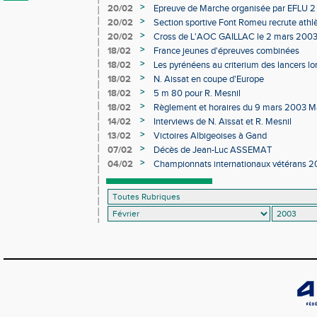
>
20/02
Epreuve de Marche organisée par EFLU 
>
20/02
Section sportive Font Romeu recrute athl
>
20/02
Cross de L'AOC GAILLAC le 2 mars 200
>
18/02
France jeunes d'épreuves combinées
>
18/02
Les pyrénéens au criterium des lancers l
>
18/02
N. Aissat en coupe d'Europe
>
18/02
5 m 80 pour R. Mesnil
>
18/02
Règlement et horaires du 9 mars 2003 Ma
toutes catégories
>
14/02
Interviews de N. Aïssat et R. Mesnil
>
13/02
Victoires Albigeoises à Gand
>
07/02
Décès de Jean-Luc ASSEMAT
>
04/02
Championnats internationaux vétérans 