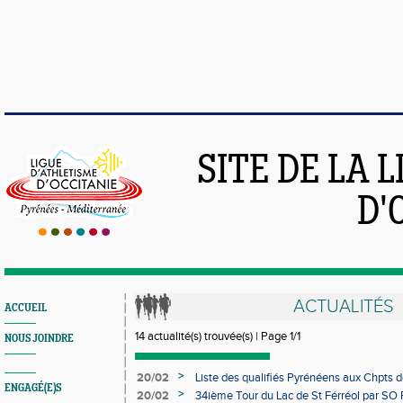
SITE DE LA 
D'
ACTUALITÉS
ACCUEIL
14 actualité(s) trouvée(s) | Page 1/1
NOUS JOINDRE
>
20/02
Liste des qualifiés Pyrénéens aux Chpts d
ENGAGÉ(E)S
Ferrand du 28/02 au 02/03
>
20/02
34ième Tour du Lac de St Férréol par S