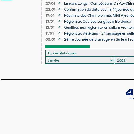
>
27/01
Lancers Longs : Compétitions DÉPLACÉE
>
22/01
Confirmation de date pour la 4° journée d
Minimes à Saint Girons
>
17/01
Résultats des Championnats Midi Pyrénée
>
13/01
Régionaux Courses Longues à Bordeaux
>
12/01
Qualifiés aux régionaux en salle à Fronton
>
11/01
Régionaux Vétérans + 2° brassage en salle
>
05/01
2ème Journée de Brassage en Salle à Front
modification d'horaires