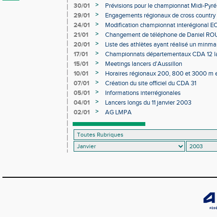
>
30/01
Prévisions pour le championnat Midi-Pyré
>
29/01
Engagements régionaux de cross country
>
24/01
Modification championnat interégional EC
>
21/01
Changement de téléphone de Daniel R
>
20/01
Liste des athlètes ayant réalisé un minma 
>
17/01
Championnats départementaux CDA 12 la
>
15/01
Meetings lancers d'Aussillon
>
10/01
Horaires régionaux 200, 800 et 3000 m e
>
07/01
Création du site officiel du CDA 31
>
05/01
Informations interrégionales
>
04/01
Lancers longs du 11 janvier 2003
>
02/01
AG LMPA