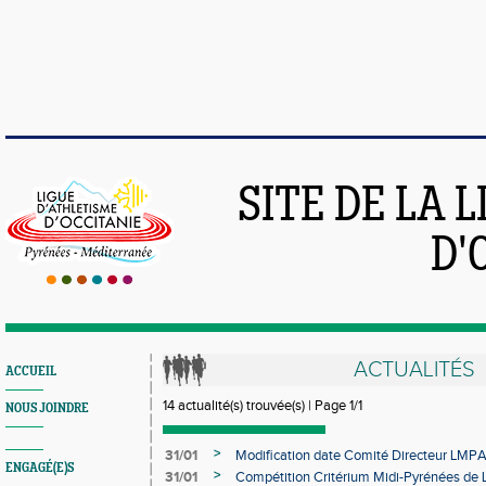
SITE DE LA 
D'
ACTUALITÉS
ACCUEIL
14 actualité(s) trouvée(s) | Page 1/1
NOUS JOINDRE
>
31/01
Modification date Comité Directeur LMP
ENGAGÉ(E)S
>
31/01
Compétition Critérium Midi-Pyrénées de