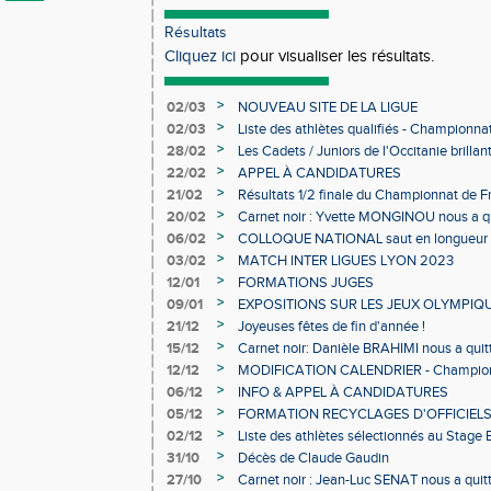
Résultats
Cliquez ici
pour visualiser les résultats.
>
02/03
NOUVEAU SITE DE LA LIGUE
>
02/03
Liste des athlètes qualifiés - Championn
Individuels en salle
>
28/02
Les Cadets / Juniors de l'Occitanie brilla
>
22/02
APPEL À CANDIDATURES
>
21/02
Résultats 1/2 finale du Championnat de F
>
20/02
Carnet noir : Yvette MONGINOU nous a q
>
06/02
COLLOQUE NATIONAL saut en longueur 
>
03/02
MATCH INTER LIGUES LYON 2023
>
12/01
FORMATIONS JUGES
>
09/01
EXPOSITIONS SUR LES JEUX OLYMPIQ
>
21/12
Joyeuses fêtes de fin d'année !
>
15/12
Carnet noir: Danièle BRAHIMI nous a quit
>
12/12
MODIFICATION CALENDRIER - Championn
>
06/12
INFO & APPEL À CANDIDATURES
>
05/12
FORMATION RECYCLAGES D'OFFICIEL
>
02/12
Liste des athlètes sélectionnés au Stage
>
31/10
Décès de Claude Gaudin
>
27/10
Carnet noir : Jean-Luc SENAT nous a quit