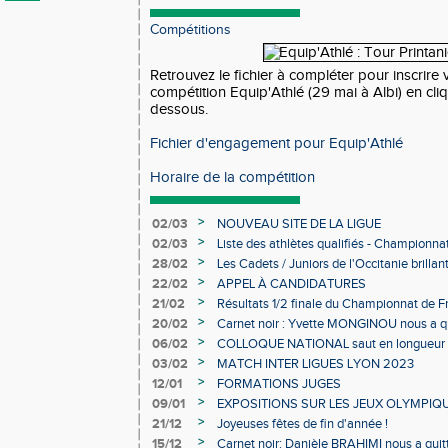
Compétitions
Retrouvez le fichier à compléter pour inscrire
compétition Equip'Athlé (29 mai à Albi) en cliqu
dessous.
Fichier d'engagement pour Equip'Athlé
Horaire de la compétition
>
02/03
NOUVEAU SITE DE LA LIGUE
>
02/03
Liste des athlètes qualifiés - Championn
Individuels en salle
>
28/02
Les Cadets / Juniors de l'Occitanie brilla
>
22/02
APPEL À CANDIDATURES
>
21/02
Résultats 1/2 finale du Championnat de F
>
20/02
Carnet noir : Yvette MONGINOU nous a q
>
06/02
COLLOQUE NATIONAL saut en longueur 
>
03/02
MATCH INTER LIGUES LYON 2023
>
12/01
FORMATIONS JUGES
>
09/01
EXPOSITIONS SUR LES JEUX OLYMPIQ
>
21/12
Joyeuses fêtes de fin d'année !
>
15/12
Carnet noir: Danièle BRAHIMI nous a quit