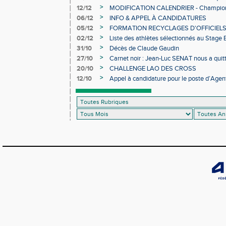
>
12/12
MODIFICATION CALENDRIER - Championn
>
06/12
INFO & APPEL À CANDIDATURES
>
05/12
FORMATION RECYCLAGES D'OFFICIEL
>
02/12
Liste des athlètes sélectionnés au Stage
>
31/10
Décès de Claude Gaudin
>
27/10
Carnet noir : Jean-Luc SENAT nous a quit
>
20/10
CHALLENGE LAO DES CROSS
>
12/10
Appel à candidature pour le poste d’Agent
d’Athlétisme d’Occitanie