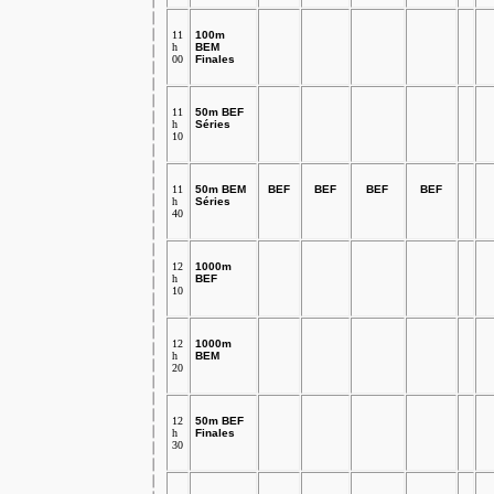
11
100m
h
BEM
00
Finales
11
50m BEF
h
Séries
10
11
50m BEM
BEF
BEF
BEF
BEF
h
Séries
40
12
1000m
h
BEF
10
12
1000m
h
BEM
20
12
50m BEF
h
Finales
30