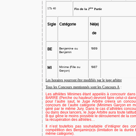
17h 40
ère
Fin de la
2
Partie
Sigle
Catégorie
Né(e)
de
BE
Benjamine ou
1989
Benjamin
MI
Minime (Fille ou
1987
Garçon)
Les horaires pourront être modifiés par le juge arbitre
Tous les Concours mentionnés sont les Concours A
:
Les athlètes Minimes étant appelés à concourir da
BARRE (Perche ou hauteur) devront faire celui-ci dans
pour l’autre saut, le Juge Arbitre créera un con
concours de l’autre catégorie (Minimes Garçon en 
géré par le même Jury. Dans le cas d’athlètes conco
ou dans deux lancers, le Juge Arbitre aura toute lati
B qui gêne le moins possible le déroulement de la com
la récupération des athlètes…
Il n’est toutefois pas souhaitable d’intégrer des 
compétition des Benjamin(e)s (limitation de la durée 
même catégorie).