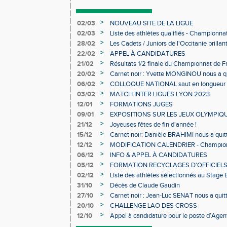
>
02/03
NOUVEAU SITE DE LA LIGUE
>
02/03
Liste des athlètes qualifiés - Championn
Individuels en salle
>
28/02
Les Cadets / Juniors de l'Occitanie brilla
>
22/02
APPEL À CANDIDATURES
>
21/02
Résultats 1/2 finale du Championnat de F
>
20/02
Carnet noir : Yvette MONGINOU nous a q
>
06/02
COLLOQUE NATIONAL saut en longueur 
>
03/02
MATCH INTER LIGUES LYON 2023
>
12/01
FORMATIONS JUGES
>
09/01
EXPOSITIONS SUR LES JEUX OLYMPIQ
>
21/12
Joyeuses fêtes de fin d'année !
>
15/12
Carnet noir: Danièle BRAHIMI nous a quit
>
12/12
MODIFICATION CALENDRIER - Championn
>
06/12
INFO & APPEL À CANDIDATURES
>
05/12
FORMATION RECYCLAGES D'OFFICIEL
>
02/12
Liste des athlètes sélectionnés au Stage
>
31/10
Décès de Claude Gaudin
>
27/10
Carnet noir : Jean-Luc SENAT nous a quit
>
20/10
CHALLENGE LAO DES CROSS
>
12/10
Appel à candidature pour le poste d’Agent
d’Athlétisme d’Occitanie