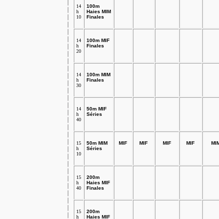
14
100m
h
Haies MIM
10
Finales
14
100m MIF
h
Finales
20
14
100m MIM
h
Finales
30
14
50m MIF
h
Séries
40
15
50m MIM
MIF
MIF
MIF
MIF
MI
h
Séries
10
15
200m
h
Haies MIF
40
Finales
15
200m
h
Haies MIF