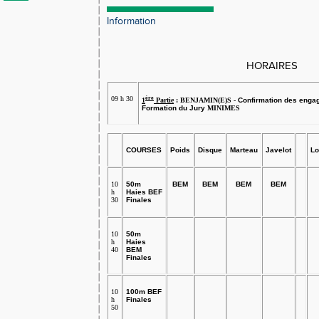
Information
HORAIRES
09 h 30
ère
1
Partie
:
BENJAMIN(E)S -
Confirmation des enga
Formation du Jury
MINIMES
COURSES
Poids
Disque
Marteau
Javelot
Lo
10
50m
BEM
BEM
BEM
BEM
h
Haies BEF
30
Finales
10
50m
h
Haies
40
BEM
Finales
10
100m BEF
h
Finales
50