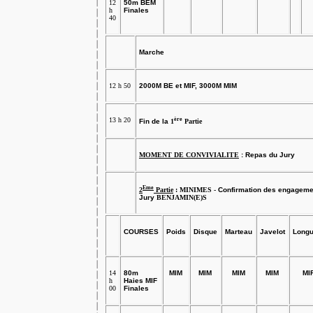
12
50m BEM
h
Finales
40
Marche
12 h 50
2000M BE et MIF, 3000M MIM
13 h 20
ère
Fin de la
1
Partie
MOMENT DE CONVIVIALITE
: Repas du Jury
Eme
2
Partie
:
MINIMES -
Confirmation des engagemen
Jury
BENJAMIN(E)S
COURSES
Poids
Disque
Marteau
Javelot
Longu
14
80m
MIM
MIM
MIM
MIM
MI
h
Haies MIF
00
Finales