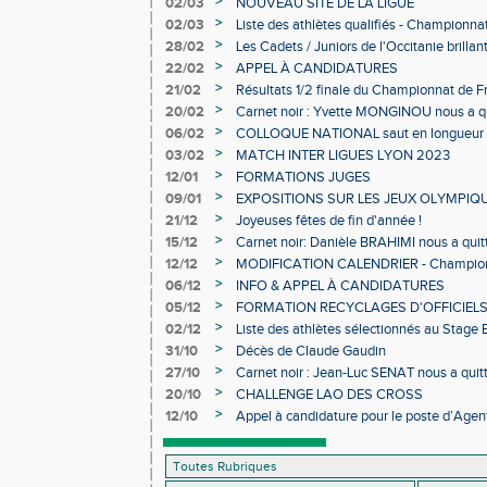
>
02/03
NOUVEAU SITE DE LA LIGUE
>
02/03
Liste des athlètes qualifiés - Championn
Individuels en salle
>
28/02
Les Cadets / Juniors de l'Occitanie brilla
>
22/02
APPEL À CANDIDATURES
>
21/02
Résultats 1/2 finale du Championnat de F
>
20/02
Carnet noir : Yvette MONGINOU nous a q
>
06/02
COLLOQUE NATIONAL saut en longueur 
>
03/02
MATCH INTER LIGUES LYON 2023
>
12/01
FORMATIONS JUGES
>
09/01
EXPOSITIONS SUR LES JEUX OLYMPIQ
>
21/12
Joyeuses fêtes de fin d'année !
>
15/12
Carnet noir: Danièle BRAHIMI nous a quit
>
12/12
MODIFICATION CALENDRIER - Championn
>
06/12
INFO & APPEL À CANDIDATURES
>
05/12
FORMATION RECYCLAGES D'OFFICIEL
>
02/12
Liste des athlètes sélectionnés au Stage
>
31/10
Décès de Claude Gaudin
>
27/10
Carnet noir : Jean-Luc SENAT nous a quit
>
20/10
CHALLENGE LAO DES CROSS
>
12/10
Appel à candidature pour le poste d’Agent
d’Athlétisme d’Occitanie