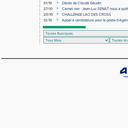
>
31/10
Décès de Claude Gaudin
>
27/10
Carnet noir : Jean-Luc SENAT nous a quit
>
20/10
CHALLENGE LAO DES CROSS
>
12/10
Appel à candidature pour le poste d’Agent
d’Athlétisme d’Occitanie