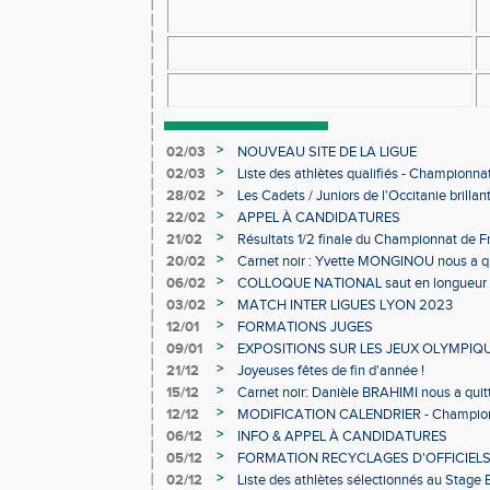
>
02/03
NOUVEAU SITE DE LA LIGUE
>
02/03
Liste des athlètes qualifiés - Championn
Individuels en salle
>
28/02
Les Cadets / Juniors de l'Occitanie brilla
>
22/02
APPEL À CANDIDATURES
>
21/02
Résultats 1/2 finale du Championnat de F
>
20/02
Carnet noir : Yvette MONGINOU nous a q
>
06/02
COLLOQUE NATIONAL saut en longueur 
>
03/02
MATCH INTER LIGUES LYON 2023
>
12/01
FORMATIONS JUGES
>
09/01
EXPOSITIONS SUR LES JEUX OLYMPIQ
>
21/12
Joyeuses fêtes de fin d'année !
>
15/12
Carnet noir: Danièle BRAHIMI nous a quit
>
12/12
MODIFICATION CALENDRIER - Championn
>
06/12
INFO & APPEL À CANDIDATURES
>
05/12
FORMATION RECYCLAGES D'OFFICIEL
>
02/12
Liste des athlètes sélectionnés au Stage