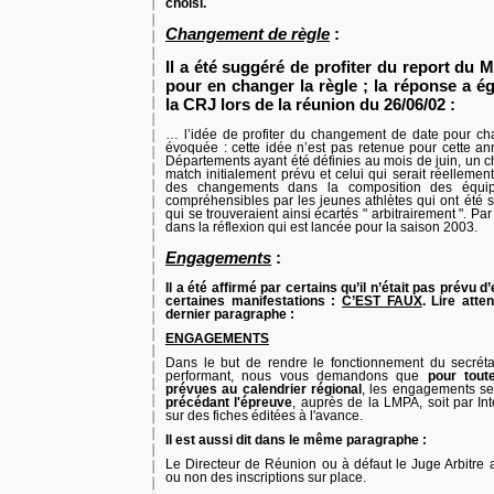
choisi.
Changement de règle
:
Il a été suggéré de profiter du report du 
pour en changer la règle ; la réponse a é
la CRJ lors de la réunion du 26/06/02 :
… l’idée de profiter du changement de date pour ch
évoquée : cette idée n’est pas retenue pour cette an
Départements ayant été définies au mois de juin, un c
match initialement prévu et celui qui serait réellement
des changements dans la composition des équipes
compréhensibles par les jeunes athlètes qui ont été s
qui se trouveraient ainsi écartés " arbitrairement ". Par 
dans la réflexion qui est lancée pour la saison 2003.
Engagements
:
Il a été affirmé par certains qu’il n’était pas prévu
certaines manifestations :
C’EST FAUX
. Lire att
dernier paragraphe :
ENGAGEMENTS
Dans le but de rendre le fonctionnement du secréta
performant, nous vous demandons que
pour tout
prévues au calendrier régional
, les engagements se
précédant l'épreuve
, auprès de la LMPA, soit par In
sur des fiches éditées à l'avance.
Il est aussi dit dans le même paragraphe :
Le Directeur de Réunion ou à défaut le Juge Arbitre a
ou non des inscriptions sur place.