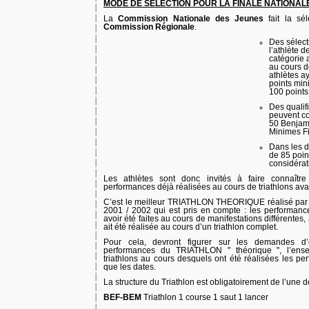
MODE DE SELECTION POUR LA FINALE NATIONALE
La
Commission Nationale des Jeunes
fait la sé
Commission Régionale
.
Des sélecti
l’athlète 
catégorie a
au cours d
athlètes ay
points min
100 points
Des quali
peuvent co
50 Benjam
Minimes Fi
Dans les d
de 85 poin
considérat
Les athlètes sont donc invités à faire connaîtr
performances déjà réalisées au cours de triathlons avan
C’est le meilleur TRIATHLON THEORIQUE réalisé par l
2001 / 2002 qui est pris en compte : les performa
avoir été faites au cours de manifestations différentes
ait été réalisée au cours d’un triathlon complet.
Pour cela, devront figurer sur les demandes d’
performances du TRIATHLON " théorique ", l’ens
triathlons au cours desquels ont été réalisées les pe
que les dates.
La structure du Triathlon est obligatoirement de l’une 
BEF-BEM
Triathlon 1 course 1 saut 1 lancer