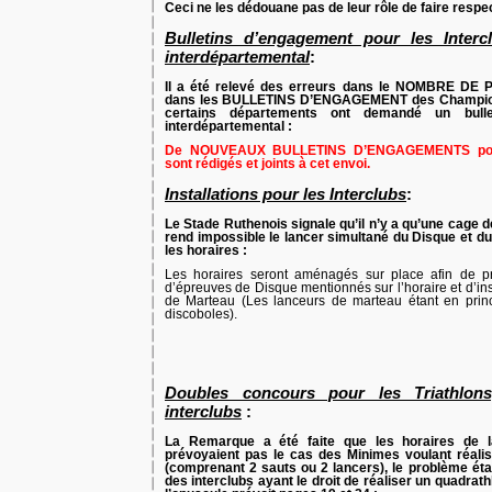
Ceci ne les dédouane pas de leur rôle de faire resp
Bulletins d’engagement pour les Inter
interdépartemental
:
Il a été relevé des erreurs dans le NOMBRE
dans les BULLETINS D’ENGAGEMENT des Championna
certains départements ont demandé un bull
interdépartemental :
De NOUVEAUX BULLETINS D’ENGAGEMENTS pour 
sont rédigés et joints à cet envoi.
Installations pour les Interclubs
:
Le Stade Ruthenois signale qu’il n’y a qu’une cage d
rend impossible le lancer simultané du Disque et 
les horaires :
Les horaires seront aménagés sur place afin de p
d’épreuves de Disque mentionnés sur l’horaire et d’in
de Marteau (Les lanceurs de marteau étant en pri
discoboles).
Doubles concours pour les Triathlon
interclubs
:
La Remarque a été faite que les horaires de 
prévoyaient pas le cas des Minimes voulant réalis
(comprenant 2 sauts ou 2 lancers), le problème éta
des interclubs ayant le droit de réaliser un quadrath