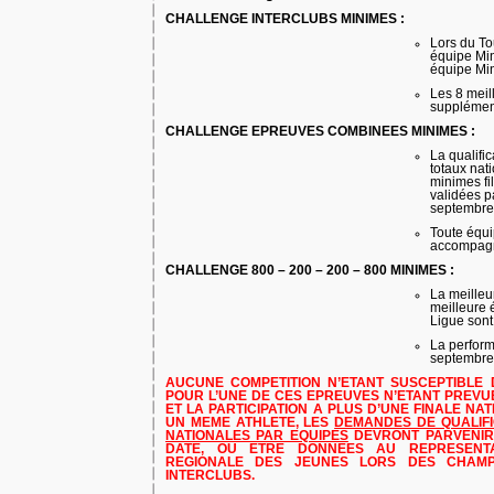
CHALLENGE INTERCLUBS MINIMES :
Lors du To
équipe Min
équipe Min
Les 8 meil
supplément
CHALLENGE EPREUVES COMBINEES MINIMES :
La qualific
totaux nat
minimes fi
validées p
septembre
Toute équip
accompagn
CHALLENGE 800 – 200 – 200 – 800 MINIMES :
La meilleu
meilleure 
Ligue sont 
La perform
septembre 
AUCUNE COMPETITION N’ETANT SUSCEPTIBLE 
POUR L’UNE DE CES EPREUVES N’ETANT PREV
ET LA PARTICIPATION A PLUS D’UNE FINALE NA
UN MEME ATHLETE, LES
DEMANDES DE QUALIFI
NATIONALES PAR EQUIPES
DEVRONT PARVENIR 
DATE, OU ETRE DONNEES AU REPRESENT
REGIONALE DES JEUNES LORS DES CHAMP
INTERCLUBS.