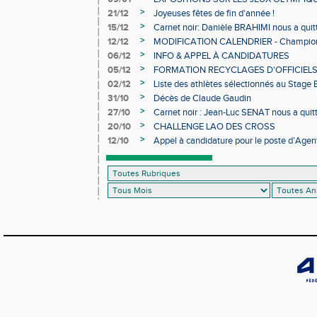
>
21/12
Joyeuses fêtes de fin d'année !
>
15/12
Carnet noir: Danièle BRAHIMI nous a quit
>
12/12
MODIFICATION CALENDRIER - Championn
>
06/12
INFO & APPEL À CANDIDATURES
>
05/12
FORMATION RECYCLAGES D'OFFICIEL
>
02/12
Liste des athlètes sélectionnés au Stage
>
31/10
Décès de Claude Gaudin
>
27/10
Carnet noir : Jean-Luc SENAT nous a quit
>
20/10
CHALLENGE LAO DES CROSS
>
12/10
Appel à candidature pour le poste d’Agent
d’Athlétisme d’Occitanie