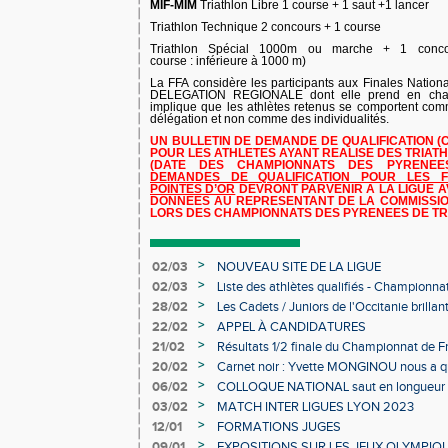
MIF-MIM
Triathlon Libre 1 course + 1 saut +1 lancer
Triathlon Technique 2 concours + 1 course
Triathlon Spécial 1000m ou marche + 1 conco
course : inférieure à 1000 m)
La FFA considère les participants aux Finales Nati
DELEGATION REGIONALE dont elle prend en charg
implique que les athlètes retenus se comportent 
délégation et non comme des individualités.
UN BULLETIN DE DEMANDE DE QUALIFICATION (Ci 
POUR LES ATHLETES AYANT REALISE DES TRIAT
(DATE DES CHAMPIONNATS DES PYRENEES
DEMANDES DE QUALIFICATION POUR LES F
POINTES D’OR
DEVRONT PARVENIR A LA LIGUE A
DONNEES AU REPRESENTANT DE LA COMMISSIO
LORS DES CHAMPIONNATS DES PYRENEES DE TR
>
02/03
NOUVEAU SITE DE LA LIGUE
>
02/03
Liste des athlètes qualifiés - Championn
Individuels en salle
>
28/02
Les Cadets / Juniors de l'Occitanie brilla
>
22/02
APPEL À CANDIDATURES
>
21/02
Résultats 1/2 finale du Championnat de F
>
20/02
Carnet noir : Yvette MONGINOU nous a q
>
06/02
COLLOQUE NATIONAL saut en longueur 
>
03/02
MATCH INTER LIGUES LYON 2023
>
12/01
FORMATIONS JUGES
>
09/01
EXPOSITIONS SUR LES JEUX OLYMPIQ