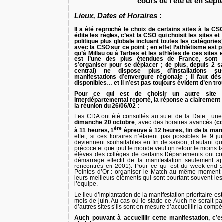
cours de l’été et en sep
Lieux, Dates et Horaires
:
Il a été reproché le choix de certains sites à la CSO
édite les règles, c’est la CSO qui choisit les sites e
politique plus globale incluant toutes les catégories
avec la CSO sur ce point ; en effet l’athlétisme est 
qu’à Millau ou à Tarbes et les athlètes de ces sites 
est l’une des plus étendues de France, sont
s’organiser pour se déplacer ; de plus, depuis 2 sa
central) ne dispose plus d’installations sus
manifestations d’envergure régionale ; il faut dès
disponibles… et il n’est pas toujours évident d’en tro
Pour ce qui est de choisir un autre site
Interdépartemental reporté, la réponse a clairement
la réunion du 26/06/02 :
Les CDA ont été consultés au sujet de la Date : une
dimanche 20 octobre
, avec des horaires avancés (
co
ère
à 11 heures, 1
épreuve à 12 heures, fin de la man
effet, si ces horaires n’étaient pas possibles le 9 ju
deviennent souhaitables en fin de saison, d’autant qu
précoce et que tout le monde veut un retour le moins ta
élèves des collèges de certains Départements ont co
démarrage effectif de la manifestation seulement 
rencontrés en 2001). Pour ce qui est du week-end s
Pointes d’Or : organiser le Match au même moment 
leurs meilleurs éléments qui sont pourtant souvent les
l’équipe.
Le lieu d’implantation de la manifestation prioritaire es
mois de juin. Au cas où le stade de Auch ne serait pa
d’autres sites s’ils sont en mesure d’accueillir la compét
Auch pouvant à accueillir cette manifestation, c’e