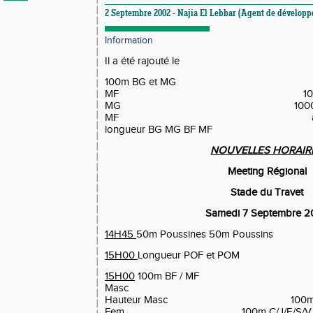
2 Septembre 2002 - Najia El Lebbar (Agent de développ
Information
Il a été rajouté le
100m BG et MG 10
MF 1000m BG
MG 1000m BF
MF ainsi que le 
longueur BG MG BF MF
NOUVELLES HORAIR
Meeting Régional
Stade du Travet
Samedi 7 Septembre 2
14H45
50m Poussines 50m Poussins
15H00
Longueur POF et POM
15H00
100m BF / MF 
Masc 100m B
Hauteur Masc 100m C/J/E/S
Fem 100m C/J/E/S/V M