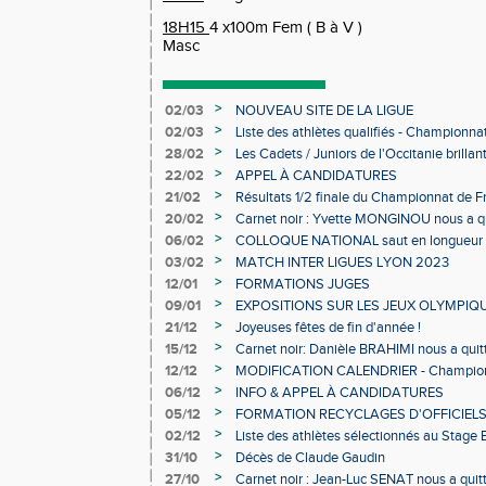
18H15
4 x100m Fem ( B à 
Masc
>
02/03
NOUVEAU SITE DE LA LIGUE
>
02/03
Liste des athlètes qualifiés - Championn
Individuels en salle
>
28/02
Les Cadets / Juniors de l'Occitanie brilla
>
22/02
APPEL À CANDIDATURES
>
21/02
Résultats 1/2 finale du Championnat de F
>
20/02
Carnet noir : Yvette MONGINOU nous a q
>
06/02
COLLOQUE NATIONAL saut en longueur 
>
03/02
MATCH INTER LIGUES LYON 2023
>
12/01
FORMATIONS JUGES
>
09/01
EXPOSITIONS SUR LES JEUX OLYMPIQ
>
21/12
Joyeuses fêtes de fin d'année !
>
15/12
Carnet noir: Danièle BRAHIMI nous a quit
>
12/12
MODIFICATION CALENDRIER - Championn
>
06/12
INFO & APPEL À CANDIDATURES
>
05/12
FORMATION RECYCLAGES D'OFFICIEL
>
02/12
Liste des athlètes sélectionnés au Stage
>
31/10
Décès de Claude Gaudin
>
27/10
Carnet noir : Jean-Luc SENAT nous a quit