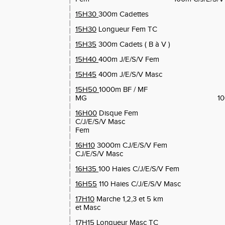
15H30
300m Cadettes
15H30
Longueur Fem TC
15H35
300m Cadets ( B à V )
15H40
400m J/E/S/V Fem
15H45
400m J/E/S/V Masc
15H50
1000m BF / MF 
MG 1000m C/J/E/
16H00
Disque Fem 
C/J/E/S/V Masc Hau
Fem Poids M
16H10
3000m CJ/E/S/V 
CJ/E/S/V Masc
16H35
100 Haies C/J/E/S/V Fem
16H55
110 Haies C/J/E/S/V Masc
17H10
Marche 1,2,3 et 5 km
et Masc
17H15
Longueur Masc TC