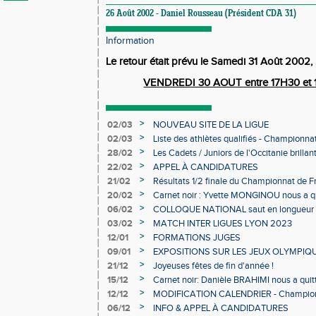
26 Août 2002 - Daniel Rousseau (Président CDA 31)
Information
Le retour était prévu le Samedi 31 Août 2002, 
VENDREDI 30 AOUT entre 17H30 et 1
>
02/03
NOUVEAU SITE DE LA LIGUE
>
02/03
Liste des athlètes qualifiés - Championn
Individuels en salle
>
28/02
Les Cadets / Juniors de l'Occitanie brilla
>
22/02
APPEL À CANDIDATURES
>
21/02
Résultats 1/2 finale du Championnat de F
>
20/02
Carnet noir : Yvette MONGINOU nous a q
>
06/02
COLLOQUE NATIONAL saut en longueur 
>
03/02
MATCH INTER LIGUES LYON 2023
>
12/01
FORMATIONS JUGES
>
09/01
EXPOSITIONS SUR LES JEUX OLYMPIQ
>
21/12
Joyeuses fêtes de fin d'année !
>
15/12
Carnet noir: Danièle BRAHIMI nous a quit
>
12/12
MODIFICATION CALENDRIER - Championn
>
06/12
INFO & APPEL À CANDIDATURES