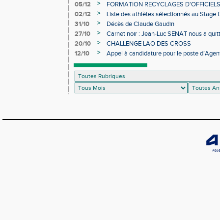
>
05/12
FORMATION RECYCLAGES D'OFFICIEL
>
02/12
Liste des athlètes sélectionnés au Stage
>
31/10
Décès de Claude Gaudin
>
27/10
Carnet noir : Jean-Luc SENAT nous a quit
>
20/10
CHALLENGE LAO DES CROSS
>
12/10
Appel à candidature pour le poste d’Agent
d’Athlétisme d’Occitanie