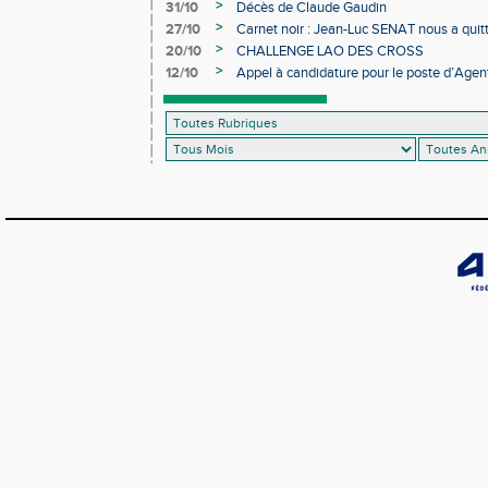
>
31/10
Décès de Claude Gaudin
>
27/10
Carnet noir : Jean-Luc SENAT nous a quit
>
20/10
CHALLENGE LAO DES CROSS
>
12/10
Appel à candidature pour le poste d’Agent
d’Athlétisme d’Occitanie