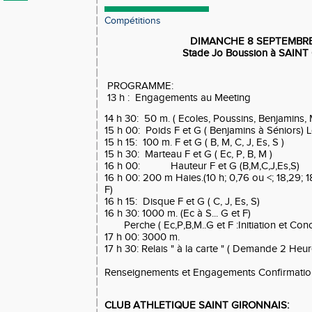
Compétitions
DIMANCHE 8 SEPTEMBR
Stade Jo Boussion à SAIN
PROGRAMME:
13 h : Engagements au Meeting
14 h 30: 50 m. ( Ecoles, Poussins, Benjami
15 h 00: Poids F et G ( Benjamins à Séniors) L
15 h 15: 100 m. F et G ( B, M, C, J, Es, S )
15 h 30: Marteau F et G ( Ec, P, B, M )
16 h 00: Hauteur F et G (B,M,C,J,Es,S)
16 h 00: 200 m Haies.(10 h; 0,76 ou <; 18,29; 18
F)
16 h 15: Disque F et G ( C, J, Es, S)
16 h 30: 1000 m. (Ec à S... G et F)
Perche ( Ec,P,B,M..G et F :Initiation et Con
17 h 00: 3000 m.
17 h 30: Relais " à la carte " ( Demande 2 Heur
Renseignements et Engagements Confirmation
CLUB ATHLETIQUE SAINT GIRONNAIS: