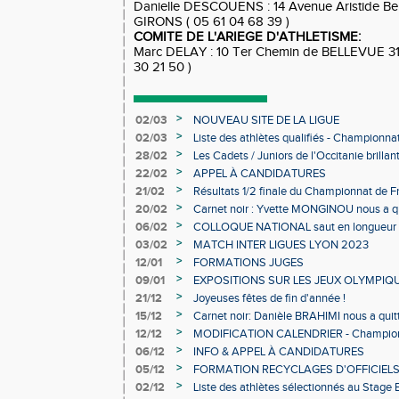
Danielle DESCOUENS : 14 Avenue Aristide 
GIRONS ( 05 61 04 68 39 )
COMITE DE L'ARIEGE D'ATHLETISME:
Marc DELAY : 10 Ter Chemin de BELLEVUE 3
30 21 50 )
>
02/03
NOUVEAU SITE DE LA LIGUE
>
02/03
Liste des athlètes qualifiés - Championn
Individuels en salle
>
28/02
Les Cadets / Juniors de l'Occitanie brilla
>
22/02
APPEL À CANDIDATURES
>
21/02
Résultats 1/2 finale du Championnat de F
>
20/02
Carnet noir : Yvette MONGINOU nous a q
>
06/02
COLLOQUE NATIONAL saut en longueur 
>
03/02
MATCH INTER LIGUES LYON 2023
>
12/01
FORMATIONS JUGES
>
09/01
EXPOSITIONS SUR LES JEUX OLYMPIQ
>
21/12
Joyeuses fêtes de fin d'année !
>
15/12
Carnet noir: Danièle BRAHIMI nous a quit
>
12/12
MODIFICATION CALENDRIER - Championn
>
06/12
INFO & APPEL À CANDIDATURES
>
05/12
FORMATION RECYCLAGES D'OFFICIEL
>
02/12
Liste des athlètes sélectionnés au Stage