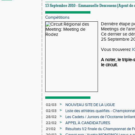
13 Septembre 2010 - Emmanuelle Descouens (Agent de 
Compétitions
Dernière étape po
Meetings de l'an
Ce dernier se dé
25 Septembre 20
Vous trouverez
I
A noter, le tripl
le circuit.
>
02/03
NOUVEAU SITE DE LA LIGUE
>
02/03
Liste des athlètes qualifiés - Championn
Individuels en salle
>
28/02
Les Cadets / Juniors de l'Occitanie brilla
>
22/02
APPEL À CANDIDATURES
>
21/02
Résultats 1/2 finale du Championnat de F
>