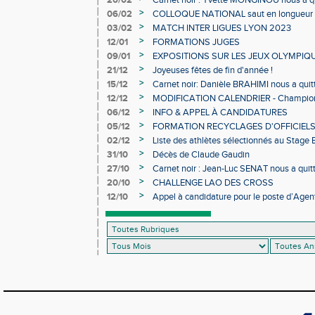
20/02
Carnet noir : Yvette MONGINOU nous a q
>
06/02
COLLOQUE NATIONAL saut en longueur 
>
03/02
MATCH INTER LIGUES LYON 2023
>
12/01
FORMATIONS JUGES
>
09/01
EXPOSITIONS SUR LES JEUX OLYMPIQ
>
21/12
Joyeuses fêtes de fin d'année !
>
15/12
Carnet noir: Danièle BRAHIMI nous a quit
>
12/12
MODIFICATION CALENDRIER - Championn
>
06/12
INFO & APPEL À CANDIDATURES
>
05/12
FORMATION RECYCLAGES D'OFFICIEL
>
02/12
Liste des athlètes sélectionnés au Stage
>
31/10
Décès de Claude Gaudin
>
27/10
Carnet noir : Jean-Luc SENAT nous a quit
>
20/10
CHALLENGE LAO DES CROSS
>
12/10
Appel à candidature pour le poste d’Agent
d’Athlétisme d’Occitanie