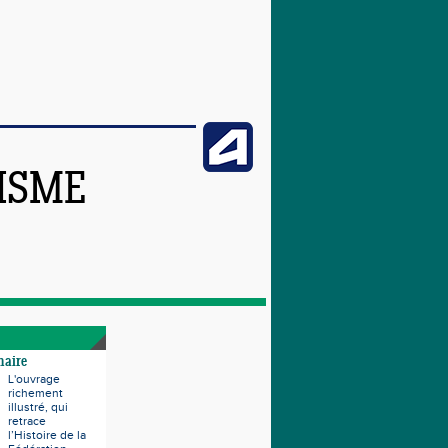
TISME
naire
L'ouvrage
richement
illustré, qui
retrace
l’Histoire de la