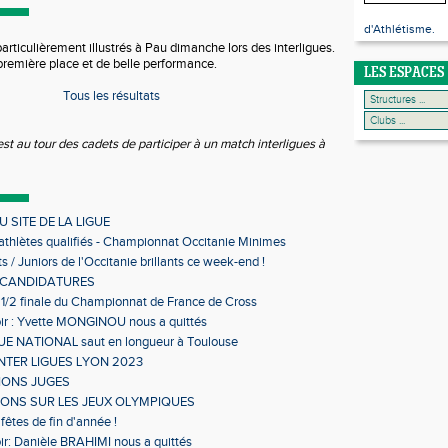
d'Athlétisme.
rticulièrement illustrés à Pau dimanche lors des interligues.
remière place et de belle performance.
LES ESPACES
Tous les résultats
est au tour des cadets de participer à un match interligues à
 SITE DE LA LIGUE
 athlètes qualifiés - Championnat Occitanie Minimes
s en salle
s / Juniors de l'Occitanie brillants ce week-end !
 CANDIDATURES
 1/2 finale du Championnat de France de Cross
ir : Yvette MONGINOU nous a quittés
 NATIONAL saut en longueur à Toulouse
NTER LIGUES LYON 2023
IONS JUGES
IONS SUR LES JEUX OLYMPIQUES
fêtes de fin d'année !
ir: Danièle BRAHIMI nous a quittés