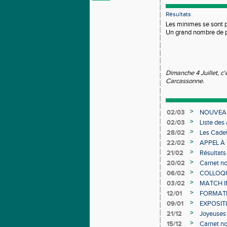
Résultats
Les minimes se sont pa
Un grand nombre de p
Dimanche 4 Juillet, c'
Carcassonne.
>
02/03
NOUVEAU
>
02/03
Liste des
Individuel
>
28/02
Les Cadet
>
22/02
APPEL À
>
21/02
Résultats
>
20/02
Carnet no
>
06/02
COLLOQUE
>
03/02
MATCH I
>
12/01
FORMAT
>
09/01
EXPOSIT
>
21/12
Joyeuses 
>
15/12
Carnet no