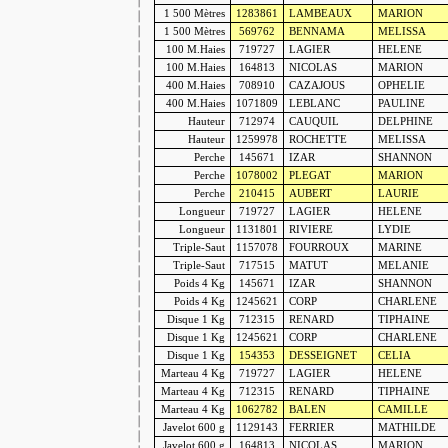
1 500 Mètres
1283861
LAMBEAUX
MARION
1 500 Mètres
569762
BENNAMA
MELISSA
100 M
.Haies
719727
LAGIER
HELENE
100 M
.Haies
164813
NICOLAS
MARION
400 M
.Haies
708910
CAZAJOUS
OPHELIE
400 M
.Haies
1071809
LEBLANC
PAULINE
Hauteur
712974
CAUQUIL
DELPHINE
Hauteur
1259978
ROCHETTE
MELISSA
Perche
145671
IZAR
SHANNON
Perche
1078002
PLEGAT
MARION
Perche
210415
AUBERT
LAURIE
Longueur
719727
LAGIER
HELENE
Longueur
1131801
RIVIERE
LYDIE
Triple-Saut
1157078
FOURROUX
MARINE
Triple-Saut
717515
MATUT
MELANIE
Poids
4 Kg
145671
IZAR
SHANNON
Poids
4 Kg
1245621
CORP
CHARLENE
Disque
1 Kg
712315
RENARD
TIPHAINE
Disque
1 Kg
1245621
CORP
CHARLENE
Disque
1 Kg
154353
DESSEIGNET
CELIA
Marteau
4 Kg
719727
LAGIER
HELENE
Marteau
4 Kg
712315
RENARD
TIPHAINE
Marteau
4 Kg
1062782
BALEN
CAMILLE
Javelot
600 g
1129143
FERRIER
MATHILDE
Javelot
600 g
164813
NICOLAS
MARION