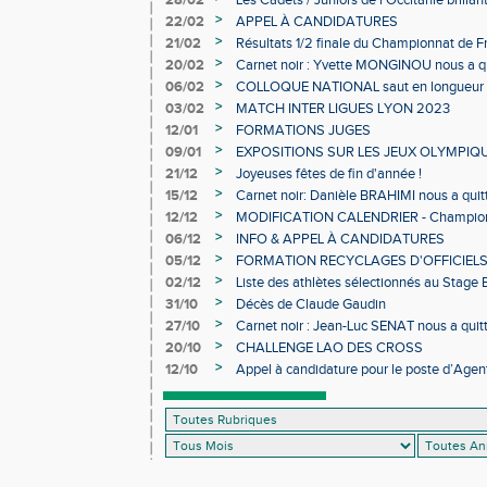
28/02
Les Cadets / Juniors de l'Occitanie brilla
>
22/02
APPEL À CANDIDATURES
>
21/02
Résultats 1/2 finale du Championnat de F
>
20/02
Carnet noir : Yvette MONGINOU nous a q
>
06/02
COLLOQUE NATIONAL saut en longueur 
>
03/02
MATCH INTER LIGUES LYON 2023
>
12/01
FORMATIONS JUGES
>
09/01
EXPOSITIONS SUR LES JEUX OLYMPIQ
>
21/12
Joyeuses fêtes de fin d'année !
>
15/12
Carnet noir: Danièle BRAHIMI nous a quit
>
12/12
MODIFICATION CALENDRIER - Championn
>
06/12
INFO & APPEL À CANDIDATURES
>
05/12
FORMATION RECYCLAGES D'OFFICIEL
>
02/12
Liste des athlètes sélectionnés au Stage
>
31/10
Décès de Claude Gaudin
>
27/10
Carnet noir : Jean-Luc SENAT nous a quit
>
20/10
CHALLENGE LAO DES CROSS
>
12/10
Appel à candidature pour le poste d’Agent
d’Athlétisme d’Occitanie