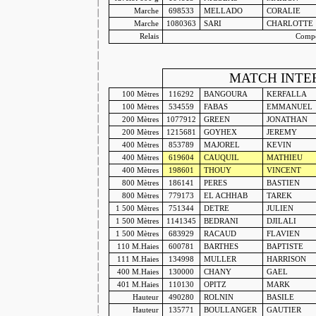
Marche
698533
MELLADO
CORALIE
Marche
1080363
SARI
CHARLOTTE
Relais
Compo
MATCH INTE
100 Mètres
116292
BANGOURA
KERFALLA
100 Mètres
534559
FABAS
EMMANUEL
200 Mètres
1077912
GREEN
JONATHAN
200 Mètres
1215681
GOYHEX
JEREMY
400 Mètres
853789
MAJOREL
KEVIN
400 Mètres
619604
CAUQUIL
MATHIEU
400 Mètres
198601
THOUY
VINCENT
800 Mètres
186141
PERES
BASTIEN
800 Mètres
779173
EL ACHHAB
TAREK
1 500 Mètres
751344
DETRE
JULIEN
1 500 Mètres
1141345
BEDRANI
DJILALI
1 500 Mètres
683929
RACAUD
FLAVIEN
110 M
.Haies
600781
BARTHES
BAPTISTE
111 M
.Haies
134998
MULLER
HARRISON
400 M
.Haies
130000
CHANY
GAEL
401 M
.Haies
110130
OPITZ
MARK
Hauteur
490280
ROLNIN
BASILE
Hauteur
135771
BOULLANGER
GAUTIER