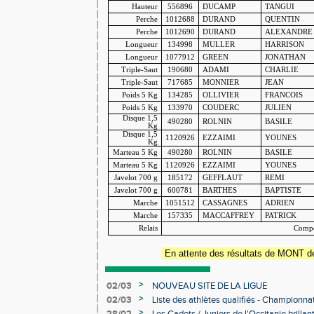
Hauteur
556896
DUCAMP
TANGUI
Perche
1012688
DURAND
QUENTIN
Perche
1012690
DURAND
ALEXANDRE
Longueur
134998
MULLER
HARRISON
Longueur
1077912
GREEN
JONATHAN
Triple-Saut
190680
ADAMI
CHARLIE
Triple-Saut
717685
MONNIER
JEAN
Poids
5 Kg
134285
OLLIVIER
FRANCOIS
Poids
5 Kg
133970
COUDERC
JULIEN
Disque
1,5
490280
ROLNIN
BASILE
Kg
Disque
1,5
1120926
EZZAIMI
YOUNES
Kg
Marteau
5 Kg
490280
ROLNIN
BASILE
Marteau
5 Kg
1120926
EZZAIMI
YOUNES
Javelot
700 g
185172
GEFFLAUT
REMI
Javelot
700 g
600781
BARTHES
BAPTISTE
Marche
1051512
CASSAGNES
ADRIEN
Marche
157335
MACCAFFREY
PATRICK
Relais
Compo
En attente des résultats de MONT
>
02/03
NOUVEAU SITE DE LA LIGUE
>
02/03
Liste des athlètes qualifiés - Championn
Individuels en salle
>