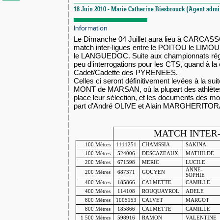
18 Juin 2010 - Marie Catherine Biesbrouck (Agent admini
Information
Le Dimanche 04 Juillet aura lieu à CARCAS
match inter-ligues entre le POITOU
le LIMOU
le LANGUEDOC. Suite aux championnats régio
peu d'interrogations pour les CTS, quand à la
Cadet/Cadette des PYRENEES.
Celles ci seront définitivement levées à la su
MONT de MARSAN, où la plupart des athlètes
place leur sélection, et les documents des mod
part d'André OLIVE et Alain MARGHERITOR
MATCH INTER
100 Mètres
1111251
CHAMSSIA
SAKINA
100 Mètres
524006
DESCAZEAUX
MATHILDE
200 Mètres
671598
MERIC
LUCILE
ANNE-
200 Mètres
687371
GOUYEN
SOPHIE
400 Mètres
185866
CALMETTE
CAMILLE
400 Mètres
114108
ROUQUAYROL
ADELE
800 Mètres
1005153
CALVET
MARGOT
800 Mètres
185866
CALMETTE
CAMILLE
1 500 Mètres
598916
RAMON
VALENTINE