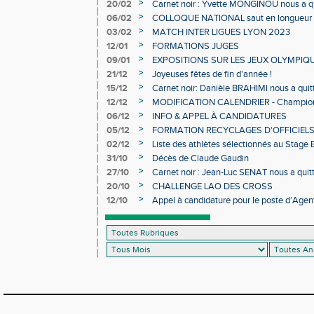
>
20/02
Carnet noir : Yvette MONGINOU nous a q
>
06/02
COLLOQUE NATIONAL saut en longueur 
>
03/02
MATCH INTER LIGUES LYON 2023
>
12/01
FORMATIONS JUGES
>
09/01
EXPOSITIONS SUR LES JEUX OLYMPIQ
>
21/12
Joyeuses fêtes de fin d'année !
>
15/12
Carnet noir: Danièle BRAHIMI nous a quit
>
12/12
MODIFICATION CALENDRIER - Championn
>
06/12
INFO & APPEL À CANDIDATURES
>
05/12
FORMATION RECYCLAGES D'OFFICIEL
>
02/12
Liste des athlètes sélectionnés au Stage
>
31/10
Décès de Claude Gaudin
>
27/10
Carnet noir : Jean-Luc SENAT nous a quit
>
20/10
CHALLENGE LAO DES CROSS
>
12/10
Appel à candidature pour le poste d’Agent
d’Athlétisme d’Occitanie