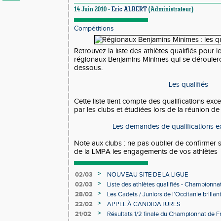
14 Juin 2010 -
Eric ALBERT
(Administrateur)
Compétitions
Retrouvez la liste des athlètes qualifiés pour
régionaux Benjamins Minimes qui se dérouleront
dessous.
Les qualifiés
Cette liste tient compte des qualifications e
par les clubs et étudiées lors de la réunion de 
Les demandes de qualifications e
Note aux clubs : ne pas oublier de confirmer 
de la LMPA les engagements de vos athlètes
>
02/03
NOUVEAU SITE DE LA LIGUE
>
02/03
Liste des athlètes qualifiés - Championn
Individuels en salle
>
28/02
Les Cadets / Juniors de l'Occitanie brilla
>
22/02
APPEL À CANDIDATURES
>
21/02
Résultats 1/2 finale du Championnat de F