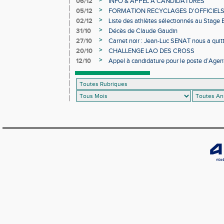
>
06/12
INFO & APPEL À CANDIDATURES
>
05/12
FORMATION RECYCLAGES D'OFFICIEL
>
02/12
Liste des athlètes sélectionnés au Stage
>
31/10
Décès de Claude Gaudin
>
27/10
Carnet noir : Jean-Luc SENAT nous a quit
>
20/10
CHALLENGE LAO DES CROSS
>
12/10
Appel à candidature pour le poste d’Agent
d’Athlétisme d’Occitanie