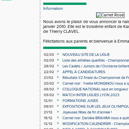
Information
Nous avons le plaisir de vous annoncer la na
janvier 2010. Elle est le troisième enfant de K
de Thierry CLAVEL.
Félicitations aux parents et bienvenue à Emma
>
02/03
NOUVEAU SITE DE LA LIGUE
>
02/03
Liste des athlètes qualifiés - Championn
Individuels en salle
>
28/02
Les Cadets / Juniors de l'Occitanie brilla
>
22/02
APPEL À CANDIDATURES
>
21/02
Résultats 1/2 finale du Championnat de F
>
20/02
Carnet noir : Yvette MONGINOU nous a q
>
06/02
COLLOQUE NATIONAL saut en longueur 
>
03/02
MATCH INTER LIGUES LYON 2023
>
12/01
FORMATIONS JUGES
>
09/01
EXPOSITIONS SUR LES JEUX OLYMPIQ
>
21/12
Joyeuses fêtes de fin d'année !
>
15/12
Carnet noir: Danièle BRAHIMI nous a quit
>
12/12
MODIFICATION CALENDRIER - Championn