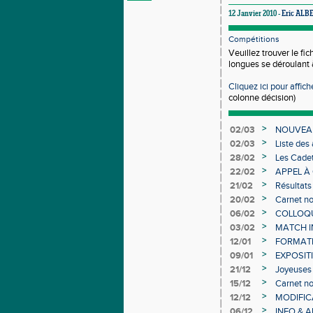
12 Janvier 2010 -
Eric ALB
Compétitions
Veuillez trouver le fi
longues se déroulant 
Cliquez ici pour affiche
colonne décision)
>
02/03
NOUVEAU
>
02/03
Liste des
Individuel
>
28/02
Les Cadet
>
22/02
APPEL À
>
21/02
Résultats
>
20/02
Carnet no
>
06/02
COLLOQUE
>
03/02
MATCH I
>
12/01
FORMAT
>
09/01
EXPOSIT
>
21/12
Joyeuses 
>
15/12
Carnet no
>
12/12
MODIFICA
>
06/12
INFO & 