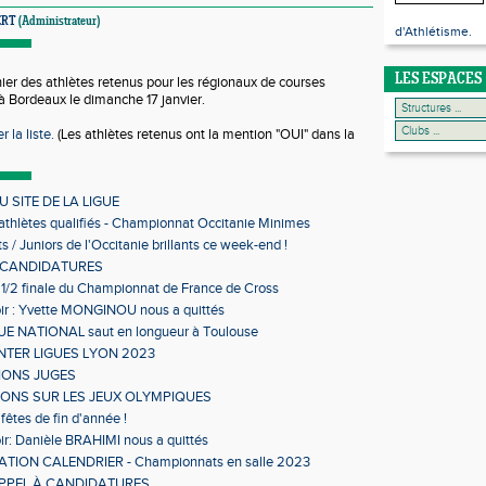
ERT
(Administrateur)
d'Athlétisme.
LES ESPACES
chier des athlètes retenus pour les régionaux de courses
à Bordeaux le dimanche 17 janvier.
r la liste.
(Les athlètes retenus ont la mention "OUI" dans la
 SITE DE LA LIGUE
 athlètes qualifiés - Championnat Occitanie Minimes
s en salle
s / Juniors de l'Occitanie brillants ce week-end !
 CANDIDATURES
 1/2 finale du Championnat de France de Cross
ir : Yvette MONGINOU nous a quittés
 NATIONAL saut en longueur à Toulouse
NTER LIGUES LYON 2023
IONS JUGES
IONS SUR LES JEUX OLYMPIQUES
fêtes de fin d'année !
ir: Danièle BRAHIMI nous a quittés
TION CALENDRIER - Championnats en salle 2023
APPEL À CANDIDATURES