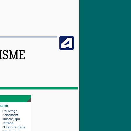
TISME
naire
L'ouvrage
richement
illustré, qui
retrace
l’Histoire de la