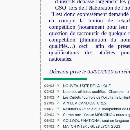
d’inscrits dépasse largement les
p
CSO lors de l’élaboration de l’ho
Il est donc expressément demandé 
en compte la notion de retard 
compétition (notamment pour leur r
question de raccourcir de quelque m
compétition (diminution du nom
qualifiés…) ceci afin de prése
qualifications des athlètes po
nationales.
Décision prise le 05/01/2010 en ré
>
02/03
NOUVEAU SITE DE LA LIGUE
>
02/03
Liste des athlètes qualifiés - Championn
Individuels en salle
>
28/02
Les Cadets / Juniors de l'Occitanie brilla
>
22/02
APPEL À CANDIDATURES
>
21/02
Résultats 1/2 finale du Championnat de F
>
20/02
Carnet noir : Yvette MONGINOU nous a q
>
06/02
COLLOQUE NATIONAL saut en longueur 
>
03/02
MATCH INTER LIGUES LYON 2023