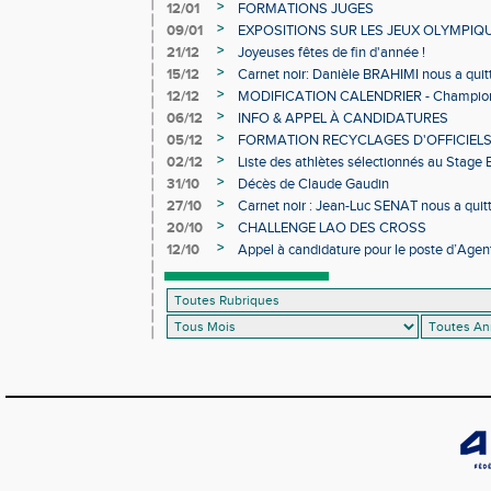
>
12/01
FORMATIONS JUGES
>
09/01
EXPOSITIONS SUR LES JEUX OLYMPIQ
>
21/12
Joyeuses fêtes de fin d'année !
>
15/12
Carnet noir: Danièle BRAHIMI nous a quit
>
12/12
MODIFICATION CALENDRIER - Championn
>
06/12
INFO & APPEL À CANDIDATURES
>
05/12
FORMATION RECYCLAGES D'OFFICIEL
>
02/12
Liste des athlètes sélectionnés au Stage
>
31/10
Décès de Claude Gaudin
>
27/10
Carnet noir : Jean-Luc SENAT nous a quit
>
20/10
CHALLENGE LAO DES CROSS
>
12/10
Appel à candidature pour le poste d’Agent
d’Athlétisme d’Occitanie