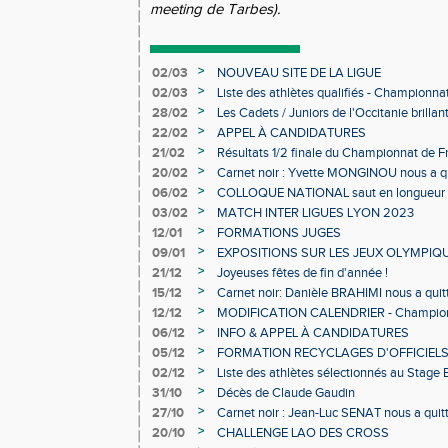
meeting de Tarbes).
>
02/03
NOUVEAU SITE DE LA LIGUE
>
02/03
Liste des athlètes qualifiés - Championn
Individuels en salle
>
28/02
Les Cadets / Juniors de l'Occitanie brilla
>
22/02
APPEL À CANDIDATURES
>
21/02
Résultats 1/2 finale du Championnat de F
>
20/02
Carnet noir : Yvette MONGINOU nous a q
>
06/02
COLLOQUE NATIONAL saut en longueur 
>
03/02
MATCH INTER LIGUES LYON 2023
>
12/01
FORMATIONS JUGES
>
09/01
EXPOSITIONS SUR LES JEUX OLYMPIQ
>
21/12
Joyeuses fêtes de fin d'année !
>
15/12
Carnet noir: Danièle BRAHIMI nous a quit
>
12/12
MODIFICATION CALENDRIER - Championn
>
06/12
INFO & APPEL À CANDIDATURES
>
05/12
FORMATION RECYCLAGES D'OFFICIEL
>
02/12
Liste des athlètes sélectionnés au Stage
>
31/10
Décès de Claude Gaudin
>
27/10
Carnet noir : Jean-Luc SENAT nous a quit
>
20/10
CHALLENGE LAO DES CROSS