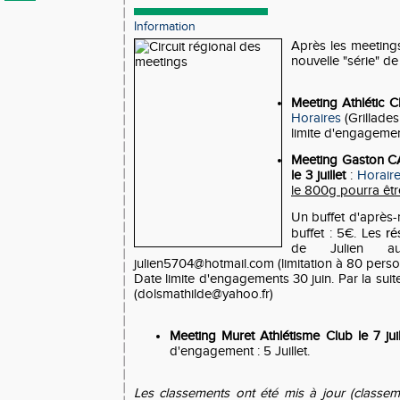
Information
Après les meeting
nouvelle "série" de
Meeting Athlétic Clu
Horaires
(Grillades
limite d'engagemen
Meeting Gaston C
le 3 juillet
:
Horair
le 800g pourra êtr
Un buffet d'après-
rés
buffet : 5€. Les
de Julien au
julien5704@hotmail.com (limitation à 80 pers
Date limite d'engagements 30 juin. Par la sui
(dolsmathilde@yahoo.fr)
Meeting Muret Athlétisme Club le 7 juill
d'engagement : 5 Juillet.
Les classements ont été mis à jour (classem