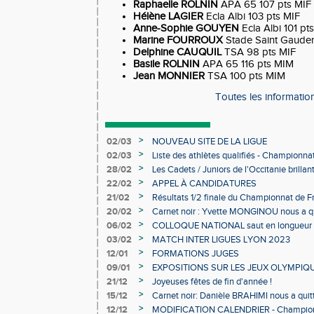
Raphaelle ROLNIN
APA 65 107 pts MIF
Hélène LAGIER
Ecla Albi 103 pts MIF
Anne-Sophie GOUYEN
Ecla Albi 101 pt
Marine FOURROUX
Stade Saint Gauden
Delphine CAUQUIL
TSA 98 pts MIF
Basile ROLNIN
APA 65 116 pts MIM
Jean MONNIER
TSA 100 pts MIM
Toutes les informatio
>
02/03
NOUVEAU SITE DE LA LIGUE
>
02/03
Liste des athlètes qualifiés - Championn
Individuels en salle
>
28/02
Les Cadets / Juniors de l'Occitanie brilla
>
22/02
APPEL À CANDIDATURES
>
21/02
Résultats 1/2 finale du Championnat de F
>
20/02
Carnet noir : Yvette MONGINOU nous a q
>
06/02
COLLOQUE NATIONAL saut en longueur 
>
03/02
MATCH INTER LIGUES LYON 2023
>
12/01
FORMATIONS JUGES
>
09/01
EXPOSITIONS SUR LES JEUX OLYMPIQ
>
21/12
Joyeuses fêtes de fin d'année !
>
15/12
Carnet noir: Danièle BRAHIMI nous a quit
>
12/12
MODIFICATION CALENDRIER - Championn