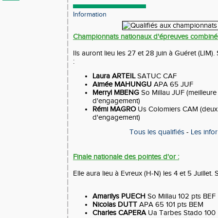
Information
Championnats nationaux d'épreuves combinée
Ils auront lieu les 27 et 28 juin à Guéret (LIM).
:
Laura ARTEIL
SATUC CAF
Aimée MAHUNGU
APA 65 JUF
Merryl MBENG
So Millau JUF (meilleur
d'engagement)
Rémi MAGRO
Us Colomiers CAM (deux
d'engagement)
Tous les qualifiés
-
Les info
Finale nationale des pointes d'or :
Elle aura lieu à Evreux (H-N) les 4 et 5 Juillet. 
Amarilys PUECH
So Millau 102 pts BEF
Nicolas DUTT
APA 65 101 pts BEM
Charles CAPERA
Ua Tarbes Stado 100