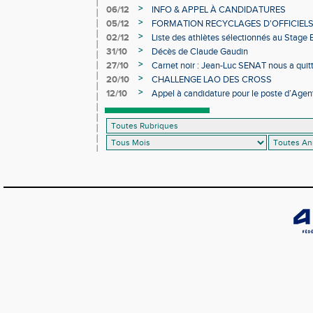
>
06/12
INFO & APPEL À CANDIDATURES
>
05/12
FORMATION RECYCLAGES D'OFFICIEL
>
02/12
Liste des athlètes sélectionnés au Stage
>
31/10
Décès de Claude Gaudin
>
27/10
Carnet noir : Jean-Luc SENAT nous a quit
>
20/10
CHALLENGE LAO DES CROSS
>
12/10
Appel à candidature pour le poste d’Agent
d’Athlétisme d’Occitanie