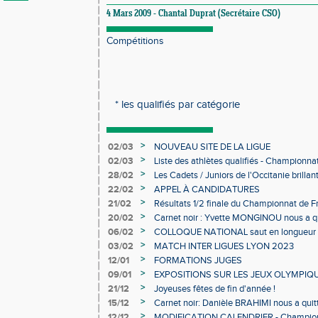
4 Mars 2009 - Chantal Duprat (Secrétaire CSO)
Compétitions
* les qualifiés par catégorie
>
02/03
NOUVEAU SITE DE LA LIGUE
>
02/03
Liste des athlètes qualifiés - Championn
Individuels en salle
>
28/02
Les Cadets / Juniors de l'Occitanie brilla
>
22/02
APPEL À CANDIDATURES
>
21/02
Résultats 1/2 finale du Championnat de F
>
20/02
Carnet noir : Yvette MONGINOU nous a q
>
06/02
COLLOQUE NATIONAL saut en longueur 
>
03/02
MATCH INTER LIGUES LYON 2023
>
12/01
FORMATIONS JUGES
>
09/01
EXPOSITIONS SUR LES JEUX OLYMPIQ
>
21/12
Joyeuses fêtes de fin d'année !
>
15/12
Carnet noir: Danièle BRAHIMI nous a quit
>
12/12
MODIFICATION CALENDRIER - Championn