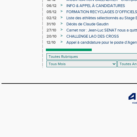
>
06/12
INFO & APPEL À CANDIDATURES
>
05/12
FORMATION RECYCLAGES D'OFFICIEL
>
02/12
Liste des athlètes sélectionnés au Stage
>
31/10
Décès de Claude Gaudin
>
27/10
Carnet noir : Jean-Luc SENAT nous a quit
>
20/10
CHALLENGE LAO DES CROSS
>
12/10
Appel à candidature pour le poste d’Agent
d’Athlétisme d’Occitanie