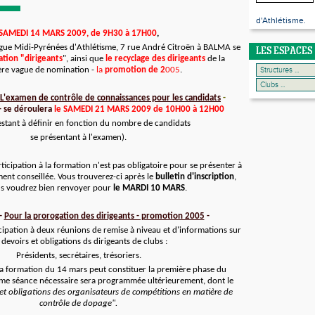
d'Athlétisme.
SAMEDI 14 MARS 2009, de 9H30 à 17H00
,
 ligue Midi-Pyrénées d'Athlétisme, 7 rue André Citroën à BALMA
se
LES ESPACES
ation "dirigeants
", ainsi que
le recyclage d
es
dirigeants
de la
re vague de nomination -
la
promotion de 2
00
5
.
L'examen de contrôle de connaissances pour les candidats
-
- se déroulera
le SAMEDI 21 MARS 2009 de 10H00 à 12H00
restant à définir en fonction
du nombre de candidats
se présentant à l'examen).
articipation à la formation n'est pas obligatoire pour se présenter à
ent conseillée. Vous trouverez-ci après le
bulletin d'inscription
,
s voudrez bien renvoyer pour
le MARDI 10 MARS
.
-
Pour la prorogation des dirigeants - promotion 2005
-
icipation à deux réunions de remise à niveau et d'informations sur
 devoirs et obligations ds dirigeants de clubs :
Présidents, secrétaires, trésoriers.
 la formation du 14 mars peut constituer la première phase du
ième séance nécessaire sera programmée ultérieurement, dont le
 et obligations des organisateurs de compétitions en matière de
contrôle de dopage".