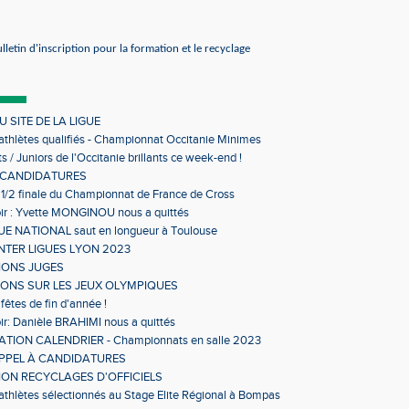
lletin d'inscription pour la formation et le recyclage
 SITE DE LA LIGUE
 athlètes qualifiés - Championnat Occitanie Minimes
s en salle
s / Juniors de l'Occitanie brillants ce week-end !
 CANDIDATURES
 1/2 finale du Championnat de France de Cross
ir : Yvette MONGINOU nous a quittés
 NATIONAL saut en longueur à Toulouse
NTER LIGUES LYON 2023
IONS JUGES
IONS SUR LES JEUX OLYMPIQUES
fêtes de fin d'année !
ir: Danièle BRAHIMI nous a quittés
TION CALENDRIER - Championnats en salle 2023
APPEL À CANDIDATURES
ON RECYCLAGES D'OFFICIELS
 athlètes sélectionnés au Stage Elite Régional à Bompas