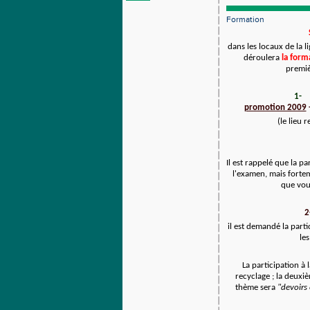
Formation
dans les locaux de la
déroulera
la form
premiè
1-
promotion 2009
(le lieu 
Il est rappelé que la p
l'examen, mais fortem
que vou
2
il est demandé la part
les
La participation à
recyclage ; la deux
thème sera
"devoirs