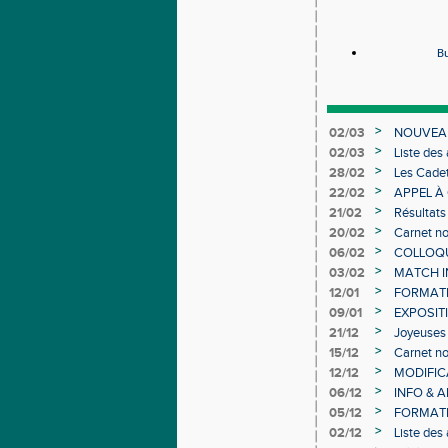
Bu
>
02/03
NOUVEAU
>
02/03
Liste des
Individuel
>
28/02
Les Cadet
>
22/02
APPEL À
>
21/02
Résultats
>
20/02
Carnet no
>
06/02
COLLOQUE
>
03/02
MATCH I
>
12/01
FORMAT
>
09/01
EXPOSIT
>
21/12
Joyeuses 
>
15/12
Carnet no
>
12/12
MODIFICA
>
06/12
INFO & 
>
05/12
FORMATI
>
02/12
Liste des