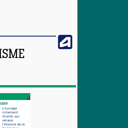
TISME
naire
L'ouvrage
richement
illustré, qui
retrace
l’Histoire de la