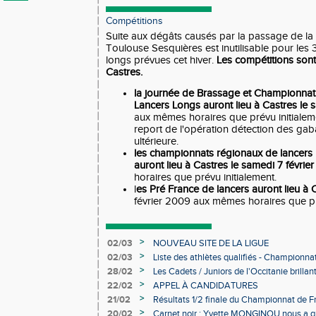
Compétitions
Suite aux dégâts causés par la passage de la 
Toulouse Sesquières est inutilisable pour les 
longs prévues cet hiver.
Les compétitions son
Castres.
la journée de Brassage et Championnat
Lancers Longs auront lieu à Castres le 
aux mêmes horaires que prévu initialemen
report de l'opération détection des gab
ultérieure.
les championnats régionaux de lancers l
auront lieu à Castres le samedi 7 févrie
horaires que prévu initialement.
l
es Pré France de lancers auront lieu à 
février 2009 aux mêmes horaires que pr
>
02/03
NOUVEAU SITE DE LA LIGUE
>
02/03
Liste des athlètes qualifiés - Championn
Individuels en salle
>
28/02
Les Cadets / Juniors de l'Occitanie brilla
>
22/02
APPEL À CANDIDATURES
>
21/02
Résultats 1/2 finale du Championnat de F
>
20/02
Carnet noir : Yvette MONGINOU nous a q