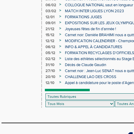
>
06/02
COLLOQUE NATIONAL saut en longueur 
>
03/02
MATCH INTER LIGUES LYON 2023
>
12/01
FORMATIONS JUGES
>
09/01
EXPOSITIONS SUR LES JEUX OLYMPIQ
>
21/12
Joyeuses fêtes de fin d'année !
>
15/12
Carnet noir: Danièle BRAHIMI nous a quit
>
12/12
MODIFICATION CALENDRIER - Championn
>
06/12
INFO & APPEL À CANDIDATURES
>
05/12
FORMATION RECYCLAGES D'OFFICIEL
>
02/12
Liste des athlètes sélectionnés au Stage
>
31/10
Décès de Claude Gaudin
>
27/10
Carnet noir : Jean-Luc SENAT nous a quit
>
20/10
CHALLENGE LAO DES CROSS
>
12/10
Appel à candidature pour le poste d’Agent
d’Athlétisme d’Occitanie