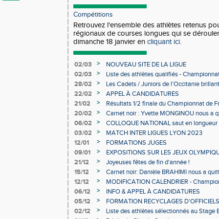
Compétitions
Retrouvez l'ensemble des athlètes retenus po
régionaux de courses longues qui se déroule
dimanche 18 janvier en
cliquant ici
.
>
02/03
NOUVEAU SITE DE LA LIGUE
>
02/03
Liste des athlètes qualifiés - Championn
Individuels en salle
>
28/02
Les Cadets / Juniors de l'Occitanie brilla
>
22/02
APPEL À CANDIDATURES
>
21/02
Résultats 1/2 finale du Championnat de F
>
20/02
Carnet noir : Yvette MONGINOU nous a q
>
06/02
COLLOQUE NATIONAL saut en longueur 
>
03/02
MATCH INTER LIGUES LYON 2023
>
12/01
FORMATIONS JUGES
>
09/01
EXPOSITIONS SUR LES JEUX OLYMPIQ
>
21/12
Joyeuses fêtes de fin d'année !
>
15/12
Carnet noir: Danièle BRAHIMI nous a quit
>
12/12
MODIFICATION CALENDRIER - Championn
>
06/12
INFO & APPEL À CANDIDATURES
>
05/12
FORMATION RECYCLAGES D'OFFICIEL
>
02/12
Liste des athlètes sélectionnés au Stage