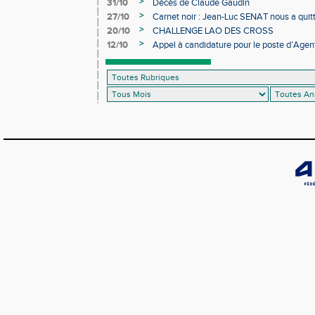
>
31/10
Décès de Claude Gaudin
>
27/10
Carnet noir : Jean-Luc SENAT nous a quit
>
20/10
CHALLENGE LAO DES CROSS
>
12/10
Appel à candidature pour le poste d’Agent
d’Athlétisme d’Occitanie