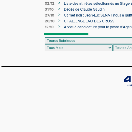
>
02/12
Liste des athlètes sélectionnés au Stage
>
31/10
Décès de Claude Gaudin
>
27/10
Carnet noir : Jean-Luc SENAT nous a quit
>
20/10
CHALLENGE LAO DES CROSS
>
12/10
Appel à candidature pour le poste d’Agent
d’Athlétisme d’Occitanie