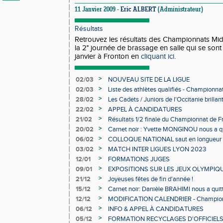
11 Janvier 2009 -
Eric ALBERT
(Administrateur)
Résultats
Retrouvez les résultats des Championnats Mid
la 2° journée de brassage en salle qui se sont
janvier à Fronton en
cliquant ici
.
>
02/03
NOUVEAU SITE DE LA LIGUE
>
02/03
Liste des athlètes qualifiés - Championn
Individuels en salle
>
28/02
Les Cadets / Juniors de l'Occitanie brilla
>
22/02
APPEL À CANDIDATURES
>
21/02
Résultats 1/2 finale du Championnat de F
>
20/02
Carnet noir : Yvette MONGINOU nous a q
>
06/02
COLLOQUE NATIONAL saut en longueur 
>
03/02
MATCH INTER LIGUES LYON 2023
>
12/01
FORMATIONS JUGES
>
09/01
EXPOSITIONS SUR LES JEUX OLYMPIQ
>
21/12
Joyeuses fêtes de fin d'année !
>
15/12
Carnet noir: Danièle BRAHIMI nous a quit
>
12/12
MODIFICATION CALENDRIER - Championn
>
06/12
INFO & APPEL À CANDIDATURES
>
05/12
FORMATION RECYCLAGES D'OFFICIEL