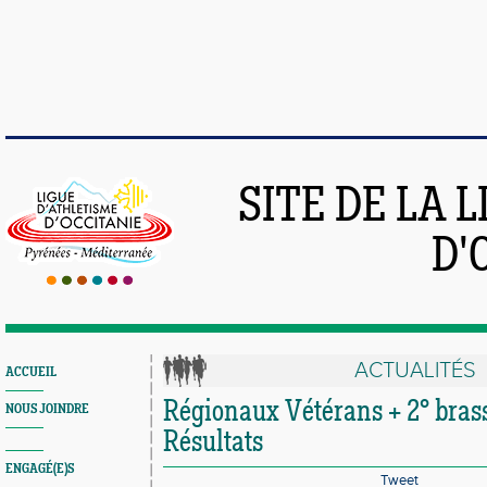
SITE DE LA 
D'
ACTUALITÉS
ACCUEIL
Régionaux Vétérans + 2° brass
NOUS JOINDRE
Résultats
ENGAGÉ(E)S
Tweet