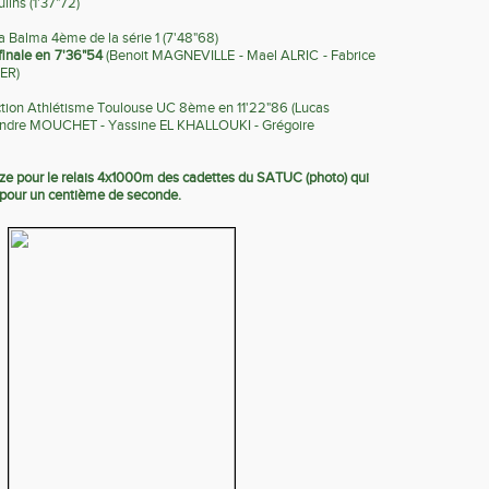
lins (1'37"72)
 Balma 4ème de la série 1 (7'48"68)
finale en 7'36"54
(Benoit MAGNEVILLE - Mael ALRIC - Fabrice
ER)
tion Athlétisme Toulouse UC 8ème en 11'22"86 (Lucas
dre MOUCHET - Yassine EL KHALLOUKI - Grégoire
nze pour le relais 4x1000m des cadettes du SATUC (photo) qui
 pour un centième de seconde.