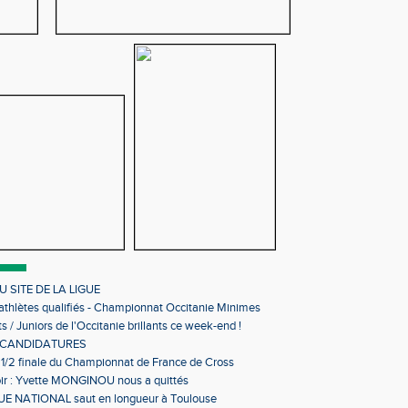
 SITE DE LA LIGUE
 athlètes qualifiés - Championnat Occitanie Minimes
s en salle
s / Juniors de l'Occitanie brillants ce week-end !
 CANDIDATURES
 1/2 finale du Championnat de France de Cross
ir : Yvette MONGINOU nous a quittés
 NATIONAL saut en longueur à Toulouse