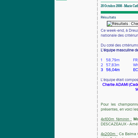
20 Octobre 2008 - Marie Cat
Résultats
Ce week-end, à Dreux,
nationale des critériu
Du coté des critériums
L'équipe masculine de
1
58,79m
FR
2
57,83m
WH
3
56,04m
EC
L'équipe était compos
Charlie ADAMI (Cad
1
Pour les championnat
présentes, en voici les
4x100m féminin :
Mo
DESCAZEAUX - Amél
4x200m :
Ca Balma 6è