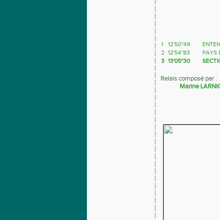
1
12'50''49
ENTEN
2
12'54''83
PAYS 
3
13'05''30
SECTI
Relais composé par :
Marine LARNIC