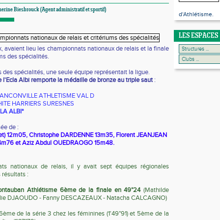
herine Biesbrouck (Agent administratif et sportif)
d'Athlétisme.
LES ESPACES
 avaient lieu les championnats nationaux de relais et la finale
ms des spécialités.
 des spécialités, une seule équipe représentait la ligue.
 l'Ecla Albi remporte la médaille de bronze au triple saut
:
ANCONVILLE ATHLETISME VAL D
ITE HARRIERS SURESNES
LA ALBI*
ée de :
et) 12m05, Christophe DARDENNE 13m35, Florent JEANJEAN
4m76 et Aziz Abdul OUEDRAOGO 15m48.
s nationaux de relais, il y avait sept équipes régionales
 résultats :
ntauban Athlétisme 6ème de la finale
en 49"24
(Mathilde
ie DJAOUDO - Fanny DESCAZEAUX - Natacha CALCAGNO)
me de la série 3 chez les féminines (1'49"91) et 5ème de la