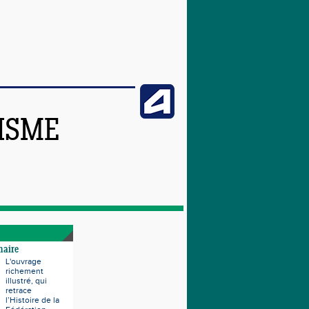
TISME
naire
L'ouvrage
richement
illustré, qui
retrace
l’Histoire de la