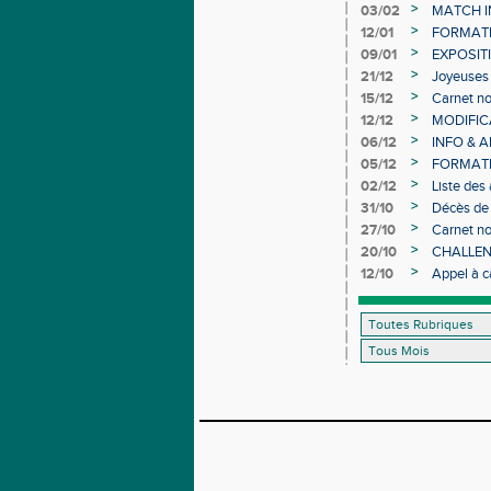
>
03/02
MATCH I
>
12/01
FORMAT
>
09/01
EXPOSIT
>
21/12
Joyeuses 
>
15/12
Carnet no
>
12/12
MODIFICA
>
06/12
INFO & 
>
05/12
FORMATI
>
02/12
Liste des
>
31/10
Décès de
>
27/10
Carnet no
>
20/10
CHALLEN
>
12/10
Appel à c
d’Athléti