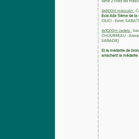
série 2 chez les mascu
4x800m masculin :
Ca
Ecla Albi 5ème de la 
CILICI - Ewen SABATI
4x1000m cadets :
Sec
CHOURREAU - Alexan
SABADIE)
Et la médaille de bro
arrachent la médaille