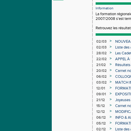
Information
La formation régional
2007/2008 s'est term
Retrouvez les résulta
>
02/03
NOUVEAU
>
02/03
Liste des
Individuel
>
28/02
Les Cadet
>
22/02
APPEL À
>
21/02
Résultats
>
20/02
Carnet no
>
06/02
COLLOQUE
>
03/02
MATCH I
>
12/01
FORMAT
>
09/01
EXPOSIT
>
21/12
Joyeuses 
>
15/12
Carnet no
>
12/12
MODIFICA
>
06/12
INFO & 
>
05/12
FORMATI
>
02/12
Liste des