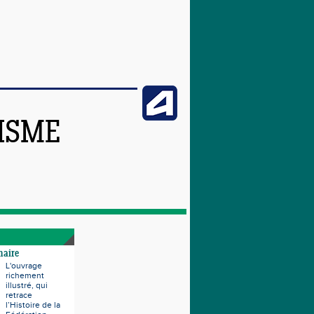
TISME
naire
L'ouvrage
richement
illustré, qui
retrace
l’Histoire de la