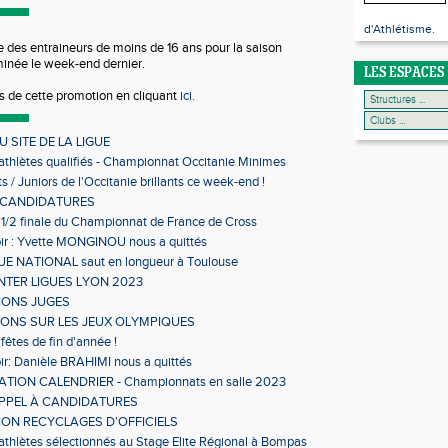
d'Athlétisme.
e des entraineurs de moins de 16 ans pour la saison
inée le week-end dernier.
LES ESPACES
ts de cette promotion en cliquant
ici.
 SITE DE LA LIGUE
 athlètes qualifiés - Championnat Occitanie Minimes
s en salle
s / Juniors de l'Occitanie brillants ce week-end !
 CANDIDATURES
 1/2 finale du Championnat de France de Cross
ir : Yvette MONGINOU nous a quittés
 NATIONAL saut en longueur à Toulouse
NTER LIGUES LYON 2023
IONS JUGES
IONS SUR LES JEUX OLYMPIQUES
fêtes de fin d'année !
ir: Danièle BRAHIMI nous a quittés
TION CALENDRIER - Championnats en salle 2023
APPEL À CANDIDATURES
ON RECYCLAGES D'OFFICIELS
 athlètes sélectionnés au Stage Elite Régional à Bompas