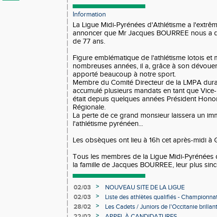
Information
La Ligue Midi-Pyrénées d'Athlétisme a l'extrê
annoncer que Mr Jacques BOURREE nous a qu
de 77 ans.
Figure emblématique de l'athlétisme lotois et
nombreuses années, il a, grâce à son dévouem
apporté beaucoup à notre sport.
Membre du Comité Directeur de la LMPA duran
accumulé plusieurs mandats en tant que Vice-Pr
était depuis quelques années Président Honor
Régionale.
La perte de ce grand monsieur laissera un i
l'athlétisme pyrénéen...
Les obsèques ont lieu à 16h cet après-midi à 
Tous les membres de la Ligue Midi-Pyrénées 
la famille de Jacques BOURREE, leur plus sinc
>
02/03
NOUVEAU SITE DE LA LIGUE
>
02/03
Liste des athlètes qualifiés - Championn
Individuels en salle
>
28/02
Les Cadets / Juniors de l'Occitanie brilla
>
22/02
APPEL À CANDIDATURES