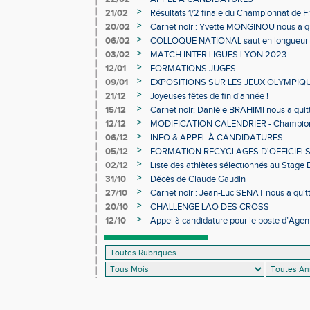
>
21/02
Résultats 1/2 finale du Championnat de F
>
20/02
Carnet noir : Yvette MONGINOU nous a q
>
06/02
COLLOQUE NATIONAL saut en longueur 
>
03/02
MATCH INTER LIGUES LYON 2023
>
12/01
FORMATIONS JUGES
>
09/01
EXPOSITIONS SUR LES JEUX OLYMPIQ
>
21/12
Joyeuses fêtes de fin d'année !
>
15/12
Carnet noir: Danièle BRAHIMI nous a quit
>
12/12
MODIFICATION CALENDRIER - Championn
>
06/12
INFO & APPEL À CANDIDATURES
>
05/12
FORMATION RECYCLAGES D'OFFICIEL
>
02/12
Liste des athlètes sélectionnés au Stage
>
31/10
Décès de Claude Gaudin
>
27/10
Carnet noir : Jean-Luc SENAT nous a quit
>
20/10
CHALLENGE LAO DES CROSS
>
12/10
Appel à candidature pour le poste d’Agent
d’Athlétisme d’Occitanie