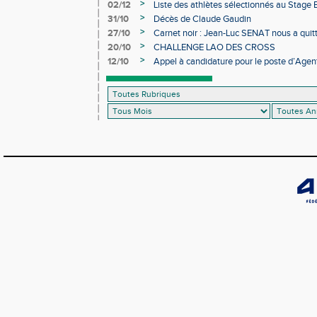
>
02/12
Liste des athlètes sélectionnés au Stage
>
31/10
Décès de Claude Gaudin
>
27/10
Carnet noir : Jean-Luc SENAT nous a quit
>
20/10
CHALLENGE LAO DES CROSS
>
12/10
Appel à candidature pour le poste d’Agent
d’Athlétisme d’Occitanie