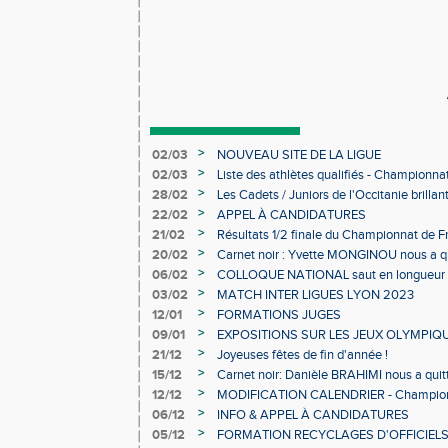
>
02/03
NOUVEAU SITE DE LA LIGUE
>
02/03
Liste des athlètes qualifiés - Championn
Individuels en salle
>
28/02
Les Cadets / Juniors de l'Occitanie brilla
>
22/02
APPEL À CANDIDATURES
>
21/02
Résultats 1/2 finale du Championnat de F
>
20/02
Carnet noir : Yvette MONGINOU nous a q
>
06/02
COLLOQUE NATIONAL saut en longueur 
>
03/02
MATCH INTER LIGUES LYON 2023
>
12/01
FORMATIONS JUGES
>
09/01
EXPOSITIONS SUR LES JEUX OLYMPIQ
>
21/12
Joyeuses fêtes de fin d'année !
>
15/12
Carnet noir: Danièle BRAHIMI nous a quit
>
12/12
MODIFICATION CALENDRIER - Championn
>
06/12
INFO & APPEL À CANDIDATURES
>
05/12
FORMATION RECYCLAGES D'OFFICIEL