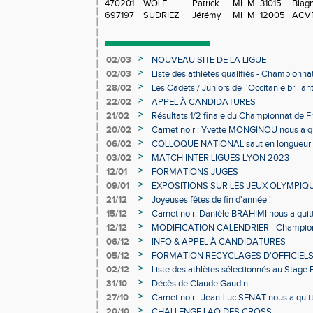
470201
WOLF
Patrick
MI
M
31015
Blag
697197
SUDRIEZ
Jérémy
MI
M
12005
ACV
>
02/03
NOUVEAU SITE DE LA LIGUE
>
02/03
Liste des athlètes qualifiés - Championn
Individuels en salle
>
28/02
Les Cadets / Juniors de l'Occitanie brilla
>
22/02
APPEL À CANDIDATURES
>
21/02
Résultats 1/2 finale du Championnat de F
>
20/02
Carnet noir : Yvette MONGINOU nous a q
>
06/02
COLLOQUE NATIONAL saut en longueur 
>
03/02
MATCH INTER LIGUES LYON 2023
>
12/01
FORMATIONS JUGES
>
09/01
EXPOSITIONS SUR LES JEUX OLYMPIQ
>
21/12
Joyeuses fêtes de fin d'année !
>
15/12
Carnet noir: Danièle BRAHIMI nous a quit
>
12/12
MODIFICATION CALENDRIER - Championn
>
06/12
INFO & APPEL À CANDIDATURES
>
05/12
FORMATION RECYCLAGES D'OFFICIEL
>
02/12
Liste des athlètes sélectionnés au Stage
>
31/10
Décès de Claude Gaudin
>
27/10
Carnet noir : Jean-Luc SENAT nous a quit
>
20/10
CHALLENGE LAO DES CROSS