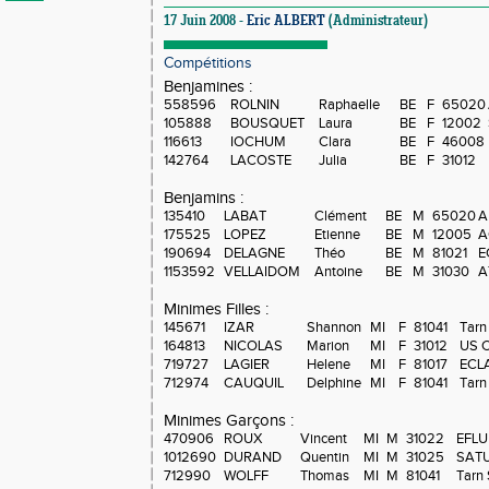
17 Juin 2008 -
Eric ALBERT
(Administrateur)
Compétitions
Benjamines :
558596
ROLNIN
Raphaelle
BE
F
65020
105888
BOUSQUET
Laura
BE
F
12002
116613
IOCHUM
Clara
BE
F
46008
142764
LACOSTE
Julia
BE
F
31012
Benjamins :
135410
LABAT
Clément
BE
M
65020
A
175525
LOPEZ
Etienne
BE
M
12005
A
190694
DELAGNE
Théo
BE
M
81021
E
1153592
VELLAIDOM
Antoine
BE
M
31030
A
Minimes Filles :
145671
IZAR
Shannon
MI
F
81041
Tarn
164813
NICOLAS
Marion
MI
F
31012
US C
719727
LAGIER
Helene
MI
F
81017
ECLA
712974
CAUQUIL
Delphine
MI
F
81041
Tarn
Minimes Garçons :
470906
ROUX
Vincent
MI
M
31022
EFLU
1012690
DURAND
Quentin
MI
M
31025
SAT
712990
WOLFF
Thomas
MI
M
81041
Tarn 