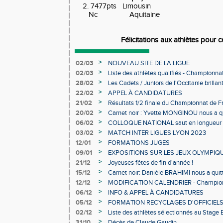
2. 7477pts Limousin
Nc Aquitaine
Félicitations aux athlètes pour c
>
02/03
NOUVEAU SITE DE LA LIGUE
>
02/03
Liste des athlètes qualifiés - Championn
Individuels en salle
>
28/02
Les Cadets / Juniors de l'Occitanie brilla
>
22/02
APPEL À CANDIDATURES
>
21/02
Résultats 1/2 finale du Championnat de F
>
20/02
Carnet noir : Yvette MONGINOU nous a q
>
06/02
COLLOQUE NATIONAL saut en longueur 
>
03/02
MATCH INTER LIGUES LYON 2023
>
12/01
FORMATIONS JUGES
>
09/01
EXPOSITIONS SUR LES JEUX OLYMPIQ
>
21/12
Joyeuses fêtes de fin d'année !
>
15/12
Carnet noir: Danièle BRAHIMI nous a quit
>
12/12
MODIFICATION CALENDRIER - Championn
>
06/12
INFO & APPEL À CANDIDATURES
>
05/12
FORMATION RECYCLAGES D'OFFICIEL
>
02/12
Liste des athlètes sélectionnés au Stage
>
31/10
Décès de Claude Gaudin