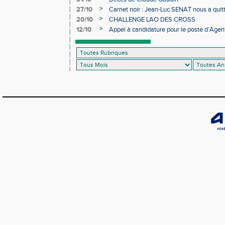
>
27/10
Carnet noir : Jean-Luc SENAT nous a quit
>
20/10
CHALLENGE LAO DES CROSS
>
12/10
Appel à candidature pour le poste d’Agent
d’Athlétisme d’Occitanie