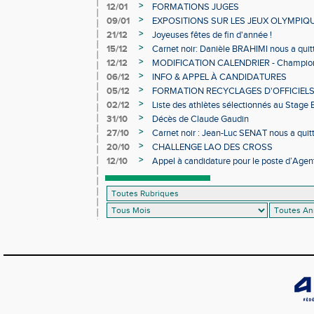
>
12/01
FORMATIONS JUGES
>
09/01
EXPOSITIONS SUR LES JEUX OLYMPIQ
>
21/12
Joyeuses fêtes de fin d'année !
>
15/12
Carnet noir: Danièle BRAHIMI nous a quit
>
12/12
MODIFICATION CALENDRIER - Championn
>
06/12
INFO & APPEL À CANDIDATURES
>
05/12
FORMATION RECYCLAGES D'OFFICIEL
>
02/12
Liste des athlètes sélectionnés au Stage
>
31/10
Décès de Claude Gaudin
>
27/10
Carnet noir : Jean-Luc SENAT nous a quit
>
20/10
CHALLENGE LAO DES CROSS
>
12/10
Appel à candidature pour le poste d’Agent
d’Athlétisme d’Occitanie