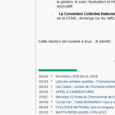
la gestion, le suivi, l’évaluation et l
associatif.
-
La Convention Collective
National
de
la CCNS
–échange sur les diffic
Cette réunion est ouverte à tous.
A bientôt.
>
02/03
NOUVEAU SITE DE LA LIGUE
>
02/03
Liste des athlètes qualifiés - Championn
Individuels en salle
>
28/02
Les Cadets / Juniors de l'Occitanie brilla
>
22/02
APPEL À CANDIDATURES
>
21/02
Résultats 1/2 finale du Championnat de F
>
20/02
Carnet noir : Yvette MONGINOU nous a q
>
06/02
COLLOQUE NATIONAL saut en longueur 
>
03/02
MATCH INTER LIGUES LYON 2023