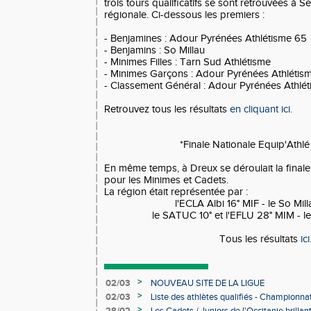
trois tours qualificatifs se sont retrouvées à S
régionale. Ci-dessous les premiers :
- Benjamines : Adour Pyrénées Athlétisme 65
- Benjamins : So Millau
- Minimes Filles : Tarn Sud Athlétisme
- Minimes Garçons : Adour Pyrénées Athlétis
- Classement Général : Adour Pyrénées Athlé
Retrouvez tous les résultats
en cliquant ici.
*Finale Nationale Equip'Athlé
En même temps, à Dreux se déroulait la finale
pour les Minimes et Cadets.
La région était représentée par :
l'ECLA Albi 16° MIF - le So Mil
le SATUC 10° et l'EFLU 28° MIM - 
Tous les résultats
ici
>
02/03
NOUVEAU SITE DE LA LIGUE
>
02/03
Liste des athlètes qualifiés - Championn
Individuels en salle
>