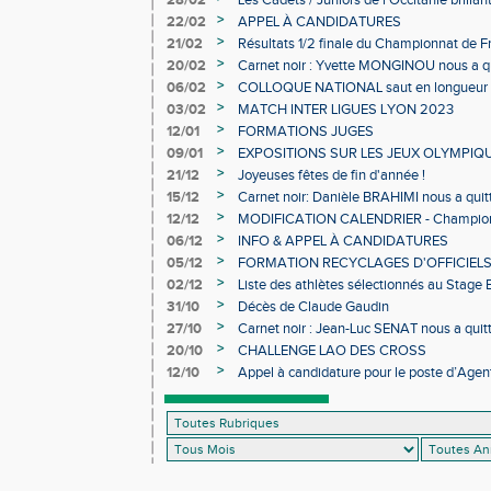
28/02
Les Cadets / Juniors de l'Occitanie brilla
>
22/02
APPEL À CANDIDATURES
>
21/02
Résultats 1/2 finale du Championnat de F
>
20/02
Carnet noir : Yvette MONGINOU nous a q
>
06/02
COLLOQUE NATIONAL saut en longueur 
>
03/02
MATCH INTER LIGUES LYON 2023
>
12/01
FORMATIONS JUGES
>
09/01
EXPOSITIONS SUR LES JEUX OLYMPIQ
>
21/12
Joyeuses fêtes de fin d'année !
>
15/12
Carnet noir: Danièle BRAHIMI nous a quit
>
12/12
MODIFICATION CALENDRIER - Championn
>
06/12
INFO & APPEL À CANDIDATURES
>
05/12
FORMATION RECYCLAGES D'OFFICIEL
>
02/12
Liste des athlètes sélectionnés au Stage
>
31/10
Décès de Claude Gaudin
>
27/10
Carnet noir : Jean-Luc SENAT nous a quit
>
20/10
CHALLENGE LAO DES CROSS
>
12/10
Appel à candidature pour le poste d’Agent
d’Athlétisme d’Occitanie