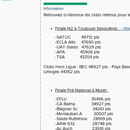
Information
Retrouvez ci-dessous les clubs retenus pour le
Finale N2 à Toulouse Sesquières :
- Hor
-SATUC 49712 pts
-ECLA Albi 47690 pts
-UAT-Stado 47629 pts
-APA 45906 pts
-TSA 43254 pts
Clubs Hors Ligue : BEC 48927 pts - Pays Ba
Limoges 44352 pts.
Finale Pré-National à Muret :
-EFLU 35496 pts
-CA Balma 34927 pts
-Blagnac Sc 34261 pts
-Montauban A 30507 pts
-Stade Ruthénois 28919 pts
-Athlé 632 28748 pts
-Ac Auch 23510 pts