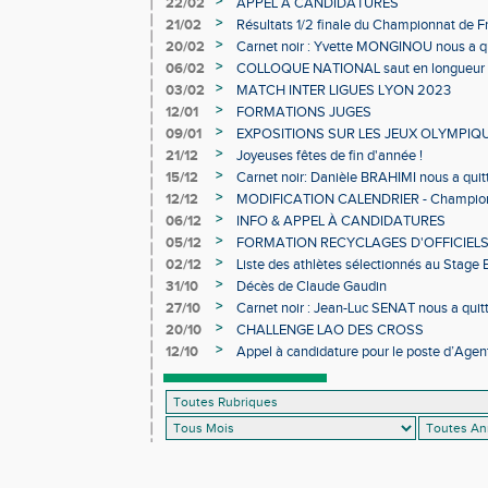
>
22/02
APPEL À CANDIDATURES
>
21/02
Résultats 1/2 finale du Championnat de F
>
20/02
Carnet noir : Yvette MONGINOU nous a q
>
06/02
COLLOQUE NATIONAL saut en longueur 
>
03/02
MATCH INTER LIGUES LYON 2023
>
12/01
FORMATIONS JUGES
>
09/01
EXPOSITIONS SUR LES JEUX OLYMPIQ
>
21/12
Joyeuses fêtes de fin d'année !
>
15/12
Carnet noir: Danièle BRAHIMI nous a quit
>
12/12
MODIFICATION CALENDRIER - Championn
>
06/12
INFO & APPEL À CANDIDATURES
>
05/12
FORMATION RECYCLAGES D'OFFICIEL
>
02/12
Liste des athlètes sélectionnés au Stage
>
31/10
Décès de Claude Gaudin
>
27/10
Carnet noir : Jean-Luc SENAT nous a quit
>
20/10
CHALLENGE LAO DES CROSS
>
12/10
Appel à candidature pour le poste d’Agent
d’Athlétisme d’Occitanie