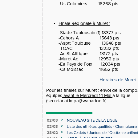
-Us Colomiers 18268 pts
Finale Régionale à Muret :
-Stade Toulousain (1) 18377 pts
-Cahors A 15643 pts
-Asptt Toulouse 13646 pts
-TOAC 13232 pts
-Ac St Affrique 13172 pts
-Muret Ac 12952 pts
-Ea Pays de Foix 12034 pts
-Ca Moissac 11652 pts
Horaires de Muret
Pour les finales sur Muret : envoi de la compo
équipes
avant le Mercredi 14 Mai
à la ligue
(secretariat.lmpa@wanadoo.fr).
>
02/03
NOUVEAU SITE DE LA LIGUE
>
02/03
Liste des athlètes qualifiés - Championn
Individuels en salle
>
28/02
Les Cadets / Juniors de l'Occitanie brilla