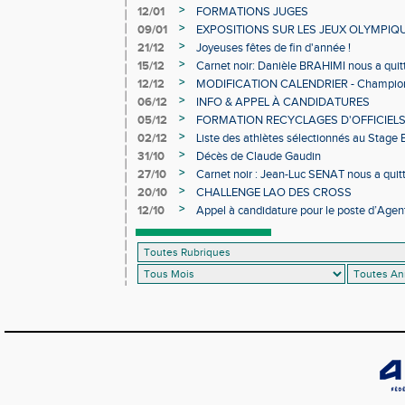
>
12/01
FORMATIONS JUGES
>
09/01
EXPOSITIONS SUR LES JEUX OLYMPIQ
>
21/12
Joyeuses fêtes de fin d'année !
>
15/12
Carnet noir: Danièle BRAHIMI nous a quit
>
12/12
MODIFICATION CALENDRIER - Championn
>
06/12
INFO & APPEL À CANDIDATURES
>
05/12
FORMATION RECYCLAGES D'OFFICIEL
>
02/12
Liste des athlètes sélectionnés au Stage
>
31/10
Décès de Claude Gaudin
>
27/10
Carnet noir : Jean-Luc SENAT nous a quit
>
20/10
CHALLENGE LAO DES CROSS
>
12/10
Appel à candidature pour le poste d’Agent
d’Athlétisme d’Occitanie