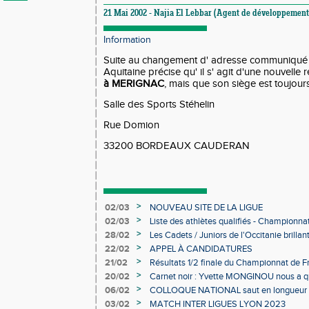
21 Mai 2002 - Najia El Lebbar (Agent de développement 
Information
Suite au changement d' adresse communiqué d
Aquitaine précise qu' il s' agit d'une nouvelle
à MERIGNAC
, mais que son siège est toujours
Salle des Sports Stéhelin
Rue Domion
33200 BORDEAUX CAUDERAN
>
02/03
NOUVEAU SITE DE LA LIGUE
>
02/03
Liste des athlètes qualifiés - Championn
Individuels en salle
>
28/02
Les Cadets / Juniors de l'Occitanie brilla
>
22/02
APPEL À CANDIDATURES
>
21/02
Résultats 1/2 finale du Championnat de F
>
20/02
Carnet noir : Yvette MONGINOU nous a q
>
06/02
COLLOQUE NATIONAL saut en longueur 
>
03/02
MATCH INTER LIGUES LYON 2023