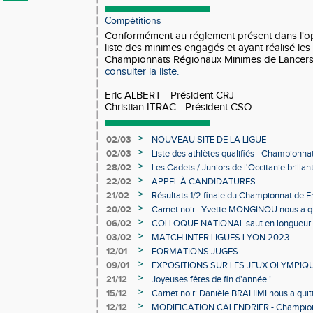
Compétitions
Conformément au réglement présent dans l'opu
liste des minimes engagés et ayant réalisé les
Championnats Régionaux Minimes de Lancer
consulter la liste.
Eric ALBERT - Président CRJ
Christian ITRAC - Président CSO
>
02/03
NOUVEAU SITE DE LA LIGUE
>
02/03
Liste des athlètes qualifiés - Championn
Individuels en salle
>
28/02
Les Cadets / Juniors de l'Occitanie brilla
>
22/02
APPEL À CANDIDATURES
>
21/02
Résultats 1/2 finale du Championnat de F
>
20/02
Carnet noir : Yvette MONGINOU nous a q
>
06/02
COLLOQUE NATIONAL saut en longueur 
>
03/02
MATCH INTER LIGUES LYON 2023
>
12/01
FORMATIONS JUGES
>
09/01
EXPOSITIONS SUR LES JEUX OLYMPIQ
>
21/12
Joyeuses fêtes de fin d'année !
>
15/12
Carnet noir: Danièle BRAHIMI nous a quit
>
12/12
MODIFICATION CALENDRIER - Championn