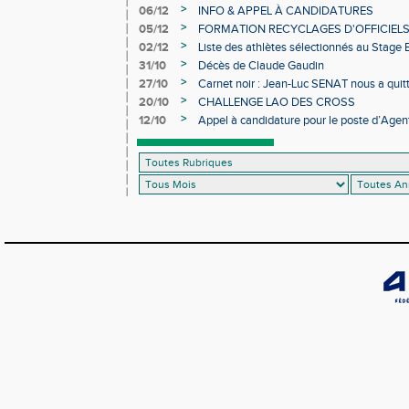
>
06/12
INFO & APPEL À CANDIDATURES
>
05/12
FORMATION RECYCLAGES D'OFFICIEL
>
02/12
Liste des athlètes sélectionnés au Stage
>
31/10
Décès de Claude Gaudin
>
27/10
Carnet noir : Jean-Luc SENAT nous a quit
>
20/10
CHALLENGE LAO DES CROSS
>
12/10
Appel à candidature pour le poste d’Agent
d’Athlétisme d’Occitanie