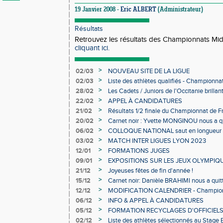
19 Janvier 2008 -
Eric ALBERT
(Administrateur)
Résultats
Retrouvez les résultats des Championnats Mid
cliquant ici.
>
02/03
NOUVEAU SITE DE LA LIGUE
>
02/03
Liste des athlètes qualifiés - Championn
Individuels en salle
>
28/02
Les Cadets / Juniors de l'Occitanie brilla
>
22/02
APPEL À CANDIDATURES
>
21/02
Résultats 1/2 finale du Championnat de F
>
20/02
Carnet noir : Yvette MONGINOU nous a q
>
06/02
COLLOQUE NATIONAL saut en longueur 
>
03/02
MATCH INTER LIGUES LYON 2023
>
12/01
FORMATIONS JUGES
>
09/01
EXPOSITIONS SUR LES JEUX OLYMPIQ
>
21/12
Joyeuses fêtes de fin d'année !
>
15/12
Carnet noir: Danièle BRAHIMI nous a quit
>
12/12
MODIFICATION CALENDRIER - Championn
>
06/12
INFO & APPEL À CANDIDATURES
>
05/12
FORMATION RECYCLAGES D'OFFICIEL
>
02/12
Liste des athlètes sélectionnés au Stage