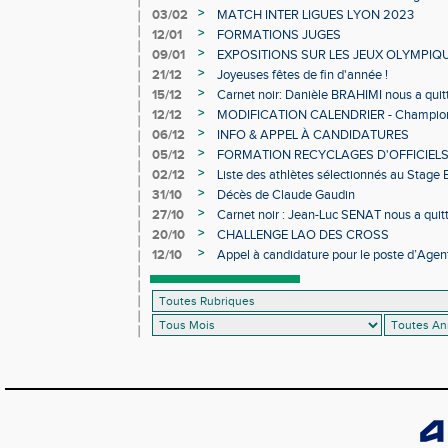
>
03/02
MATCH INTER LIGUES LYON 2023
>
12/01
FORMATIONS JUGES
>
09/01
EXPOSITIONS SUR LES JEUX OLYMPIQ
>
21/12
Joyeuses fêtes de fin d'année !
>
15/12
Carnet noir: Danièle BRAHIMI nous a quit
>
12/12
MODIFICATION CALENDRIER - Championn
>
06/12
INFO & APPEL À CANDIDATURES
>
05/12
FORMATION RECYCLAGES D'OFFICIEL
>
02/12
Liste des athlètes sélectionnés au Stage
>
31/10
Décès de Claude Gaudin
>
27/10
Carnet noir : Jean-Luc SENAT nous a quit
>
20/10
CHALLENGE LAO DES CROSS
>
12/10
Appel à candidature pour le poste d’Agent
d’Athlétisme d’Occitanie