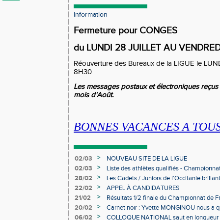
Information
Fermeture pour CONGES
du LUNDI 28 JUILLET AU VENDRE
Réouverture des Bureaux de la LIGUE le LU
8H30
Les messages postaux et électroniques reçus s
mois d'Août.
BONNES VACANCES A TOU
>
02/03
NOUVEAU SITE DE LA LIGUE
>
02/03
Liste des athlètes qualifiés - Championn
Individuels en salle
>
28/02
Les Cadets / Juniors de l'Occitanie brilla
>
22/02
APPEL À CANDIDATURES
>
21/02
Résultats 1/2 finale du Championnat de F
>
20/02
Carnet noir : Yvette MONGINOU nous a q
>
06/02
COLLOQUE NATIONAL saut en longueur 