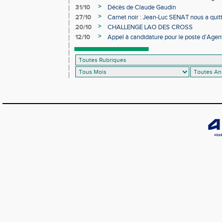
>
31/10
Décès de Claude Gaudin
>
27/10
Carnet noir : Jean-Luc SENAT nous a quit
>
20/10
CHALLENGE LAO DES CROSS
>
12/10
Appel à candidature pour le poste d’Agent
d’Athlétisme d’Occitanie