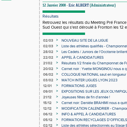
12 Janvier 2008 -
Eric ALBERT
(Administrateur)
Résultats
Retrouvez les résultats du Meeting Pré Fran
Sud Ouest qui s'est déroulé à Fronton les 12 e
>
02/03
NOUVEAU SITE DE LA LIGUE
>
02/03
Liste des athlètes qualifiés - Championn
Individuels en salle
>
28/02
Les Cadets / Juniors de l'Occitanie brilla
>
22/02
APPEL À CANDIDATURES
>
21/02
Résultats 1/2 finale du Championnat de F
>
20/02
Carnet noir : Yvette MONGINOU nous a q
>
06/02
COLLOQUE NATIONAL saut en longueur 
>
03/02
MATCH INTER LIGUES LYON 2023
>
12/01
FORMATIONS JUGES
>
09/01
EXPOSITIONS SUR LES JEUX OLYMPIQ
>
21/12
Joyeuses fêtes de fin d'année !
>
15/12
Carnet noir: Danièle BRAHIMI nous a quit
>
12/12
MODIFICATION CALENDRIER - Championn
>
06/12
INFO & APPEL À CANDIDATURES
>
05/12
FORMATION RECYCLAGES D'OFFICIEL
>
02/12
Liste des athlètes sélectionnés au Stage