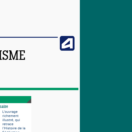
TISME
naire
L'ouvrage
richement
illustré, qui
retrace
l’Histoire de la