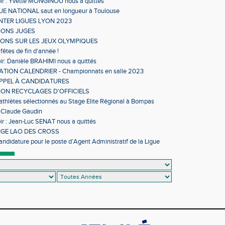
ir : Yvette MONGINOU nous a quittés
 NATIONAL saut en longueur à Toulouse
NTER LIGUES LYON 2023
IONS JUGES
IONS SUR LES JEUX OLYMPIQUES
fêtes de fin d'année !
ir: Danièle BRAHIMI nous a quittés
TION CALENDRIER - Championnats en salle 2023
APPEL À CANDIDATURES
ON RECYCLAGES D'OFFICIELS
 athlètes sélectionnés au Stage Elite Régional à Bompas
 Claude Gaudin
ir : Jean-Luc SENAT nous a quittés
GE LAO DES CROSS
andidature pour le poste d’Agent Administratif de la Ligue
sme d’Occitanie