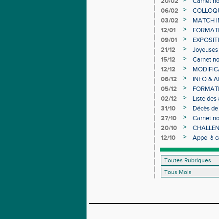
>
20/02
Carnet no
>
06/02
COLLOQUE
>
03/02
MATCH I
>
12/01
FORMAT
>
09/01
EXPOSIT
>
21/12
Joyeuses 
>
15/12
Carnet no
>
12/12
MODIFICA
>
06/12
INFO & 
>
05/12
FORMATI
>
02/12
Liste des
>
31/10
Décès de
>
27/10
Carnet no
>
20/10
CHALLEN
>
12/10
Appel à c
d’Athléti