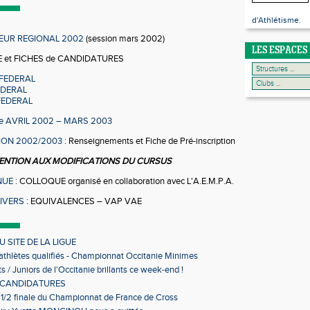
d'Athlétisme.
EUR REGIONAL 2002
(session mars 2002)
LES ESPACES
E et FICHES de CANDIDATURES
FEDERAL
EDERAL
FEDERAL
e AVRIL 2002 – MARS 2003
ION 2002/2003
: Renseignements et Fiche de Pré-inscription
ENTION AUX MODIFICATIONS DU CURSUS
NUE
: COLLOQUE organisé en collaboration avec L'A.E.M.P.A.
DIVERS
: EQUIVALENCES – VAP VAE
 SITE DE LA LIGUE
 athlètes qualifiés - Championnat Occitanie Minimes
s en salle
s / Juniors de l'Occitanie brillants ce week-end !
 CANDIDATURES
 1/2 finale du Championnat de France de Cross