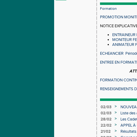
Formation
PROMOTION MONIT
NOTICE EXPLICATIV
ENTRAINEUR 
MONITEUR F
ANIMATEUR 
ECHEANCIER Périod
ENTREE EN FORMAT
ATT
FORMATION CONTI
RENSEIGNEMENTS 
>
02/03
NOUVEAU
>
02/03
Liste des
Individuel
>
28/02
Les Cadet
>
22/02
APPEL À
>
21/02
Résultats