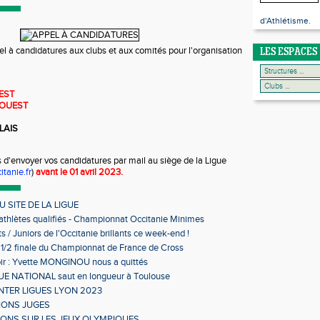
d'Athlétisme.
el à candidatures aux clubs et aux comités pour l'organisation
LES ESPACES
EST
OUEST
LAIS
d'envoyer vos candidatures par mail au siège de la Ligue
itanie.fr
)
avant le 01 avril 2023.
 SITE DE LA LIGUE
 athlètes qualifiés - Championnat Occitanie Minimes
s en salle
s / Juniors de l'Occitanie brillants ce week-end !
 1/2 finale du Championnat de France de Cross
ir : Yvette MONGINOU nous a quittés
 NATIONAL saut en longueur à Toulouse
NTER LIGUES LYON 2023
IONS JUGES
IONS SUR LES JEUX OLYMPIQUES