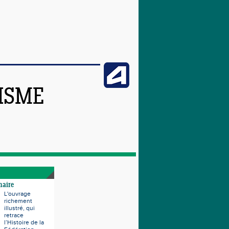
TISME
naire
L'ouvrage
richement
illustré, qui
retrace
l’Histoire de la