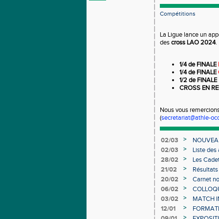
Compétitions
La Ligue lance un app
des
cross LAO 2024
.
1/4 de FINALE
1/4 de FINALE
1/2 de FINALE
CROSS EN RE
Nous vous remercions 
(
secretariat@athle-occ
>
02/03
NOUVEAU
>
02/03
Liste des
Individuel
>
28/02
Les Cadet
>
21/02
Résultats
>
20/02
Carnet no
>
06/02
COLLOQUE
>
03/02
MATCH I
>
12/01
FORMAT
>
09/01
EXPOSIT