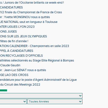
s en salle
s / Juniors de l'Occitanie brillants ce week-end !
 CANDIDATURES
 1/2 finale du Championnat de France de Cross
ir : Yvette MONGINOU nous a quittés
 NATIONAL saut en longueur à Toulouse
NTER LIGUES LYON 2023
IONS JUGES
IONS SUR LES JEUX OLYMPIQUES
fêtes de fin d'année !
TION CALENDRIER - Championnats en salle 2023
APPEL À CANDIDATURES
ON RECYCLAGES D'OFFICIELS
 athlètes sélectionnés au Stage Elite Régional à Bompas
 Claude Gaudin
ir : Jean-Luc SENAT nous a quittés
GE LAO DES CROSS
andidature pour le poste d’Agent Administratif de la Ligue
sme d’Occitanie
 du Circuit des Meetings 2022