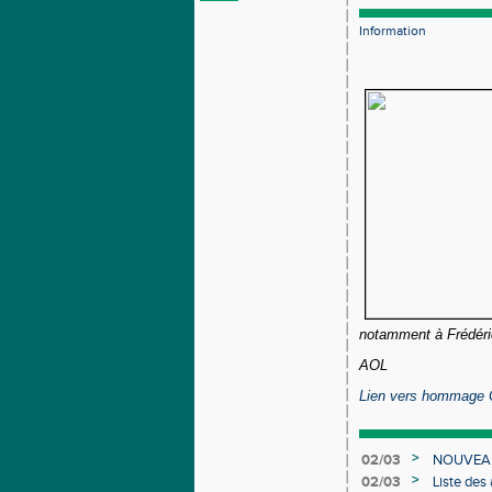
Information
notamment à Frédéri
AOL
Lien vers hommage
>
02/03
NOUVEAU
>
02/03
Liste des