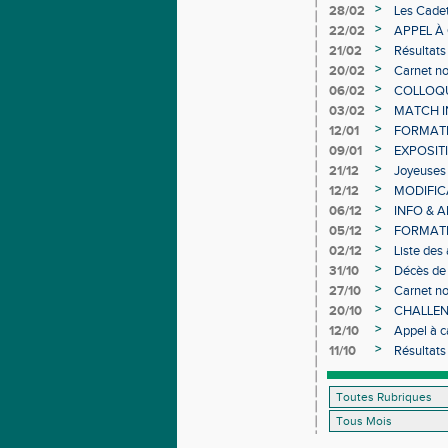
Individuel
>
28/02
Les Cadet
>
22/02
APPEL À
>
21/02
Résultats
>
20/02
Carnet no
>
06/02
COLLOQUE
>
03/02
MATCH I
>
12/01
FORMAT
>
09/01
EXPOSIT
>
21/12
Joyeuses 
>
12/12
MODIFICA
>
06/12
INFO & 
>
05/12
FORMATI
>
02/12
Liste des
>
31/10
Décès de
>
27/10
Carnet no
>
20/10
CHALLEN
>
12/10
Appel à c
d’Athléti
>
11/10
Résultats