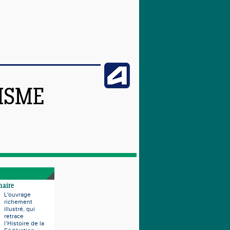
TISME
naire
L'ouvrage
richement
illustré, qui
retrace
l’Histoire de la