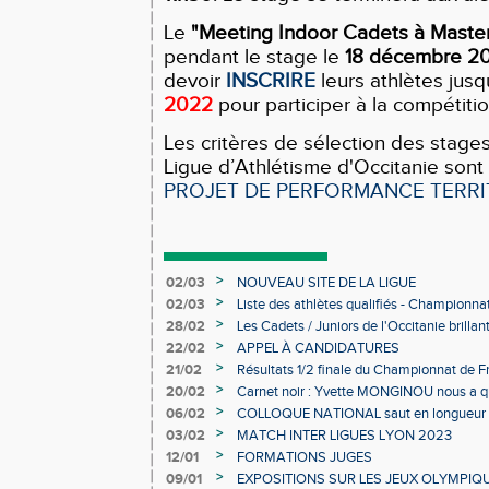
Le
"Meeting Indoor Cadets à Maste
pendant le stage le
18 décembre 2
devoir
INSCRIRE
leurs athlètes jus
2022
pour participer à la compétitio
Les critères de sélection des stages
Ligue d’Athlétisme d'Occitanie sont
PROJET DE PERFORMANCE TERRI
>
02/03
NOUVEAU SITE DE LA LIGUE
>
02/03
Liste des athlètes qualifiés - Championn
Individuels en salle
>
28/02
Les Cadets / Juniors de l'Occitanie brilla
>
22/02
APPEL À CANDIDATURES
>
21/02
Résultats 1/2 finale du Championnat de F
>
20/02
Carnet noir : Yvette MONGINOU nous a q
>
06/02
COLLOQUE NATIONAL saut en longueur 
>
03/02
MATCH INTER LIGUES LYON 2023
>
12/01
FORMATIONS JUGES
>
09/01
EXPOSITIONS SUR LES JEUX OLYMPIQ