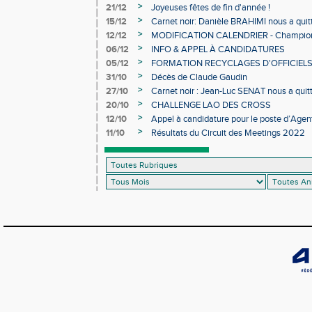
>
21/12
Joyeuses fêtes de fin d'année !
>
15/12
Carnet noir: Danièle BRAHIMI nous a quit
>
12/12
MODIFICATION CALENDRIER - Championn
>
06/12
INFO & APPEL À CANDIDATURES
>
05/12
FORMATION RECYCLAGES D'OFFICIEL
>
31/10
Décès de Claude Gaudin
>
27/10
Carnet noir : Jean-Luc SENAT nous a quit
>
20/10
CHALLENGE LAO DES CROSS
>
12/10
Appel à candidature pour le poste d’Agent
d’Athlétisme d’Occitanie
>
11/10
Résultats du Circuit des Meetings 2022