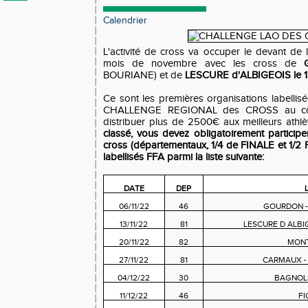
Calendrier
L'activité de cross va occuper le devant de
mois de novembre avec les cross de
BOURIANE) et de
LESCURE d'ALBIGEOIS le 13
Ce sont les premières organisations labellis
CHALLENGE REGIONAL des CROSS au cou
distribuer plus de 2500€ aux meilleurs athl
classé, vous devez obligatoirement partici
cross (départementaux, 1/4 de FINALE et 1/2 
labellisés FFA parmi la liste suivante:
DATE
DEP
06/11/22
46
GOURDON -
13/11/22
81
LESCURE D ALBI
20/11/22
82
MON
27/11/22
81
CARMAUX -
04/12/22
30
BAGNOLS
11/12/22
46
FI