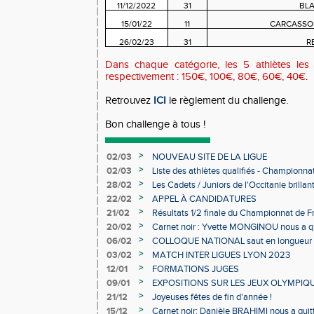
11/12/2022
31
BL
15/01/22
11
CARCASSON
26/02/23
31
R
Dans chaque catégorie, les 5 athlètes les 
respectivement : 150€, 100€, 80€, 60€, 40€
.
Retrouvez
ICI
le règlement du challenge.
Bon challenge à tous !
>
02/03
NOUVEAU SITE DE LA LIGUE
>
02/03
Liste des athlètes qualifiés - Championn
Individuels en salle
>
28/02
Les Cadets / Juniors de l'Occitanie brilla
>
22/02
APPEL À CANDIDATURES
>
21/02
Résultats 1/2 finale du Championnat de F
>
20/02
Carnet noir : Yvette MONGINOU nous a q
>
06/02
COLLOQUE NATIONAL saut en longueur 
>
03/02
MATCH INTER LIGUES LYON 2023
>
12/01
FORMATIONS JUGES
>
09/01
EXPOSITIONS SUR LES JEUX OLYMPIQ
>
21/12
Joyeuses fêtes de fin d'année !
>
15/12
Carnet noir: Danièle BRAHIMI nous a quit