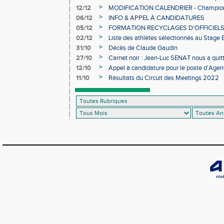
>
12/12
MODIFICATION CALENDRIER - Championn
>
06/12
INFO & APPEL À CANDIDATURES
>
05/12
FORMATION RECYCLAGES D'OFFICIEL
>
02/12
Liste des athlètes sélectionnés au Stage
>
31/10
Décès de Claude Gaudin
>
27/10
Carnet noir : Jean-Luc SENAT nous a quit
>
12/10
Appel à candidature pour le poste d’Agent
d’Athlétisme d’Occitanie
>
11/10
Résultats du Circuit des Meetings 2022